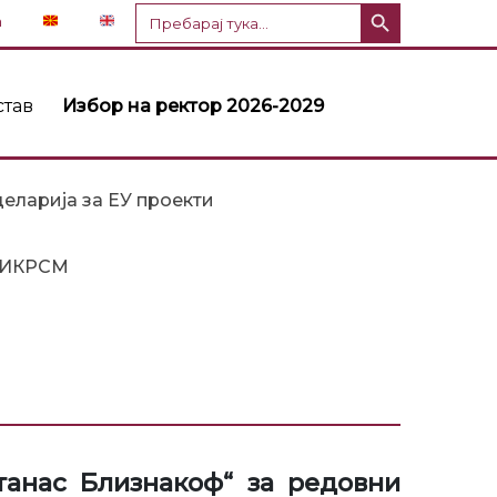
Копче за пребарување
Пребарај
n
за:
став
Избор на ректор 2026-2029
еларија за ЕУ проекти
ИКРСМ
анас Близнакоф“ за редовни