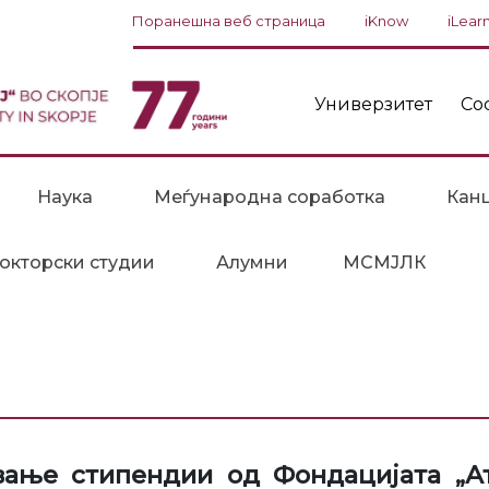
Поранешна веб страница
iKnow
iLear
Универзитет
Со
Наука
Меѓународна соработка
Канц
окторски студии
Алумни
МСМЈЛК
ње стипендии од Фондацијата „Ат