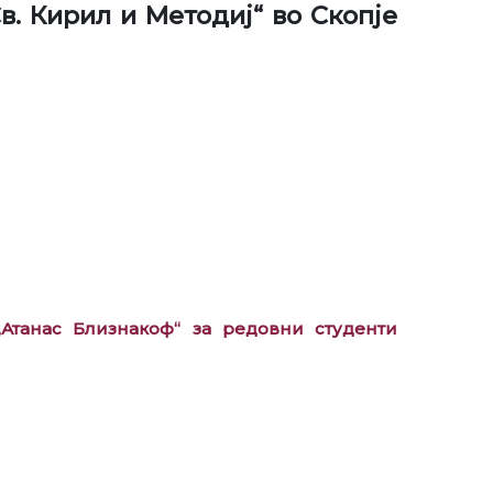
в. Кирил и Методиј“ во Скопје
танас Близнакоф“ за редовни студенти