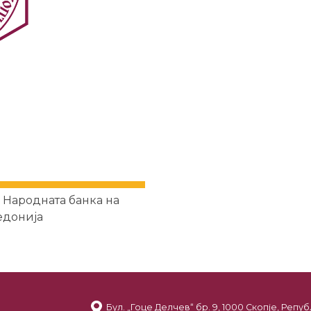
 Народната банка на
едонија
Бул. „Гоце Делчев“ бр. 9, 1000 Скопје, Реп