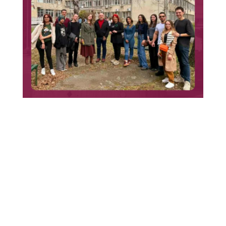
Синтеза на традицијата и
современиот ликовен израз – од
идеја до реализација
1
2
3
…
28
»