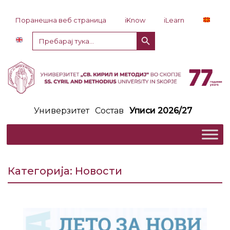
Прескокни до содржина
Поранешна веб страница
iKnow
iLearn
Копче за пребарување
Пребарај
за:
Универзитет
Состав
Уписи 2026/27
Категорија:
Новости