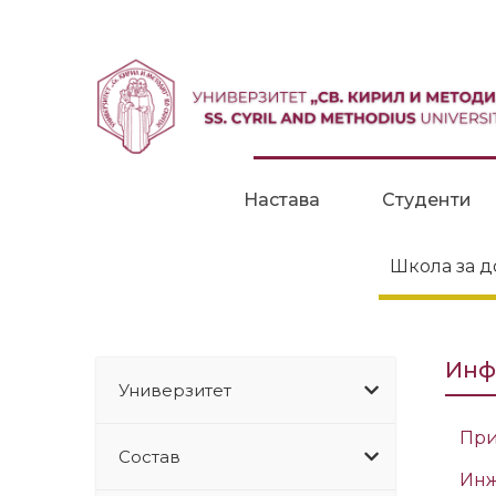
Прескокни до содржина
Настава
Студенти
Школа за д
Инф
Универзитет
При
Состав
Инж