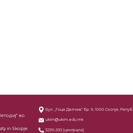
Бул. „Гоце Делчев“ бр. 9, 1000 Скопје, Реп
етодиј“ во
ukim@ukim.edu.mk
ity in Skopje
3293-293 (централа)