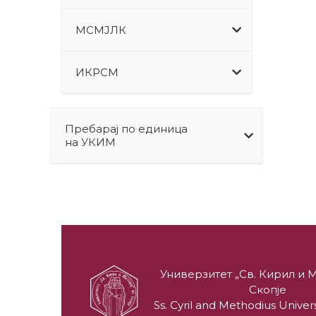
МСМЈЛК
ИКРСМ
Пребарај по единица
на УКИМ
Универзитет „Св. Кирил и М
Скопје
Ss. Cyril and Methodius Univers