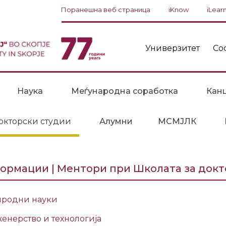
Поранешна веб страница
iKnow
iLear
Универзитет
Со
Наука
Меѓународна соработка
Канц
окторски студии
Алумни
МСМЈЛК
ормации | Ментори при Школата за докт
родни науки
енерство и технологија