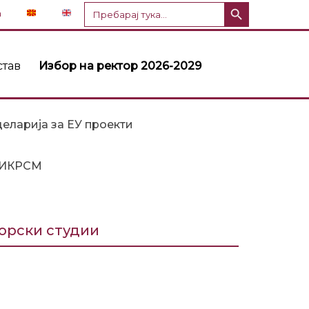
Копче за пребарување
Пребарај
n
за:
став
Избор на ректор 2026-2029
еларија за ЕУ проекти
ИКРСМ
орски студии