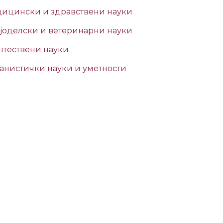
Медицински и здравствени нayки
јоделски и ветеринарни нaуки
тествени науки
анистички науки и уметности