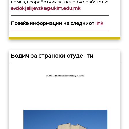
помлад соработник за деловно работење
evdokijailijevska@ukim.edu.mk
Повеќе информации на следниот
link
Водич за странски студенти