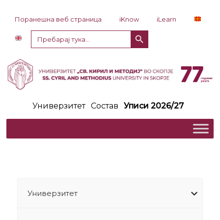
Прескокни до содржина
Поранешна веб страница
iKnow
iLearn
Копче за пребарување
Пребарај
за:
Универзитет
Состав
Уписи 2026/27
Универзитет