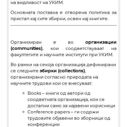
на видливост на УКИМ.
Основната поставка е отворена политика за
пристап кај сите збирки, освен кај книгите.
Организиран е во
организации
(communities)
, кои соодветствуваат на
факултетите и научните институти при УКИМ.
Во рамки на секоја организација дефинирани
се следните
збирки (collections)
,
организирани согласно природата на
научните трудови кои се внесуваат.
Books – книги од автори од
соодветната организација, кои се
достапни само за најавени корисници
Conference papers – ги содржи
трудовите објавени во зборници од
конференции