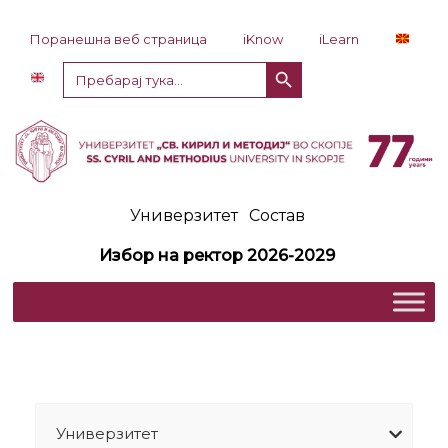
Прескокни до содржина
Поранешна веб страница
iKnow
iLearn
Копче за пребарување
Пребарај
за:
Универзитет
Состав
Избор на ректор 2026-2029
Универзитет