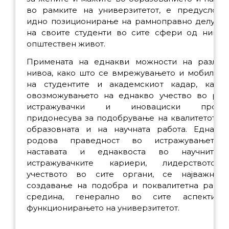
во рамките на универзитетот, е предуслов 
идно позиционирање на рамноправно делува
на своите студенти во сите сфери од нивни
општествен живот.
Примената на еднакви можности на различ
нивоа, како што се вмрежувањето и мобилнос
на студентите и академскиот кадар, како
овозможувањето на еднакво учество во раз
истражувачки и иновациски проект
придонесува за подобрување на квалитетот и 
образовната и на научната работа. Еднаква
родова праведност во истражувањето
наставата и еднаквоста во научните
истражувачките кариери, лидерството
учеството во сите органи, се најважни 
создавање на подобра и поквалитетна работ
средина, генерално во сите аспекти 
функционирањето на универзитетот.