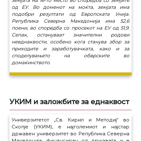
земјата на 16-то место во споредба со земјите
од ЕУ. Во доменот на моќта, земјата има
подобри резултати од Европската Унија.
Република Северна Македонија има 52,6
поени, во споредба со просекот на ЕУ од 51,9.
Сепак, остануваат значителни родови
нееднаквости, особено кога станува збор за
приходите и заработувачката, како и за
споделувањето на обврските во
домаќинството
.
УКИМ и заложбите за еднаквост
Универзитетот „Св. Кирил и Методиј“ во
Скопје (УКИМ), е најголемиот и најстар
државен универзитет во Република Северна
Македонија, финансиран од државата и е