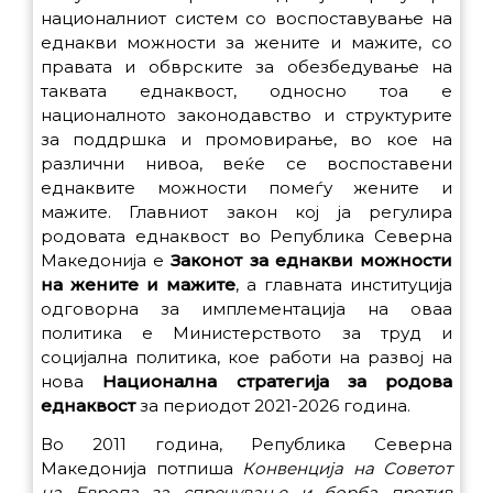
националниот систем со воспоставување на
еднакви можности за жените и мажите, со
правата и обврските за обезбедување на
таквата еднаквост, односно тоа е
националното законодавство и структурите
за поддршка и промовирање, во кое на
различни нивоа, веќе се воспоставени
еднаквите можности помеѓу жените и
мажите. Главниот закон кој ја регулира
родовата еднаквост во Република Северна
Македонија е
Законот за еднакви можности
на жените и мажите
, а главната институција
одговорна за имплементација на оваа
политика е Министерството за труд и
социјална политика, кое работи на развој на
нова
Национална стратегија за родова
еднаквост
за периодот 2021-2026 година.
Во 2011 година, Република Северна
Македонија потпиша
Конвенција на Советот
на Европа за спречување и борба против