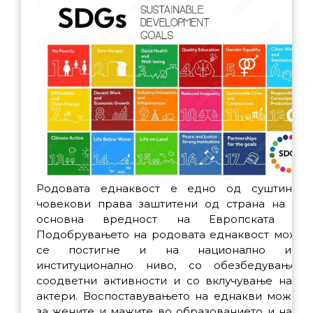
Родовата еднаквост е едно од суштински
човекови права заштитени од страна на ОН
основна вредност на Европската униј
Подобрувањето на родовата еднаквост може 
се постигне и на национално и 
институционално ниво, со обезбедување 
соодветни активности и со вклучување на си
актери. Воспоставувањето на еднакви можнос
за жените и мажите во образованието и наукат