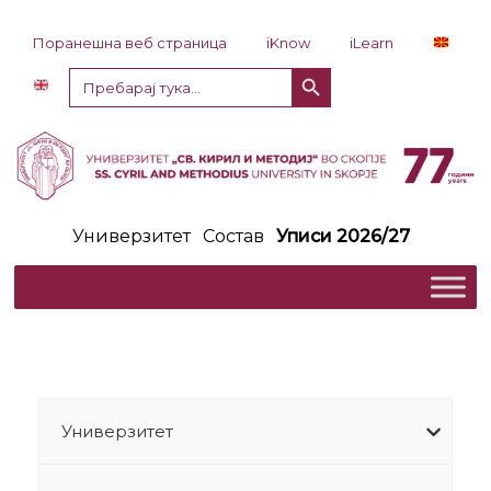
Прескокни до содржина
Поранешна веб страница
iKnow
iLearn
Копче за пребарување
Пребарај
за:
Универзитет
Состав
Уписи 2026/27
Универзитет