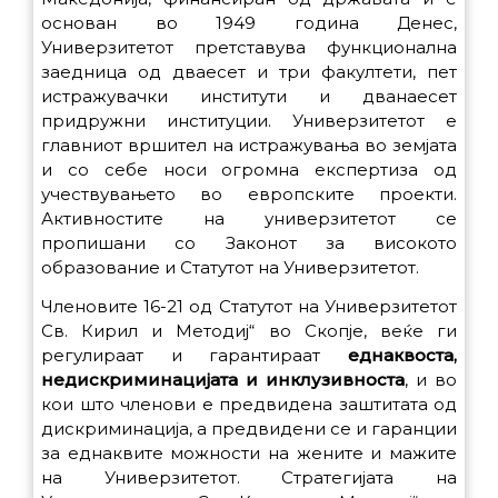
основан во 1949 година Денес,
Универзитетот претставува функционална
заедница од дваесет и три факултети, пет
истражувачки институти и дванаесет
придружни институции. Универзитетот е
главниот вршител на истражувања во земјата
и со себе носи огромна експертиза од
учествувањето во европските проекти.
Активностите на универзитетот се
пропишани со Законот за високото
образование и Статутот на Универзитетот.
Членовите 16-21 од Статутот на Универзитетот
Св. Кирил и Методиј“ во Скопје, веќе ги
регулираат и гарантираат
еднаквоста,
недискриминацијата и инклузивноста
, и во
кои што членови е предвидена заштитата од
дискриминација, а предвидени се и гаранции
за еднаквите можности на жените и мажите
на Универзитетот. Стратегијата на