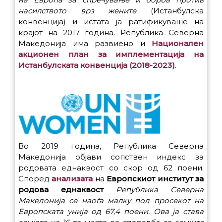
насилството врз жените
(Истанбулска
конвенција) и истата ја ратификуваше на
крајот на 2017 година. Република Северна
Македонија има развиено и
Национален
акционен план за имплементација на
Истанбулската конвенција (2018-2023)
.
Во 2019 година, Република Северна
Македонија објави сопствен индекс за
родовата еднаквост со скор од 62 поени.
Според
анализата
на
Европскиот институт за
родова еднаквост
Република Северна
Македонија се наоѓа малку под просекот на
Европската унија од 67,4 поени. Ова ја става