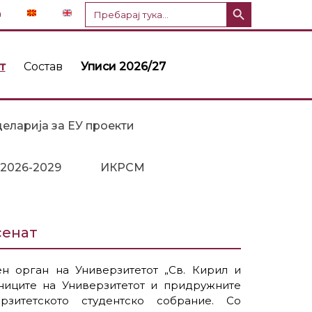
Копче за пребарување
Пребарај
n
за:
т
Состав
Уписи 2026/27
еларија за ЕУ проекти
 2026-2029
ИКРСМ
сенат
ен орган на Универзитетот „Св. Кирил и
иниците на Универзитетот и придружните
зитетското студентско собрание. Со