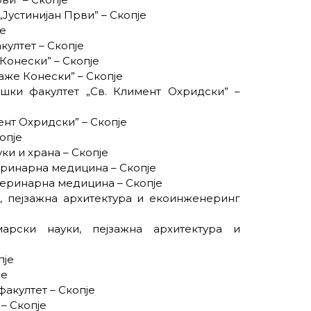
„Јустинијан Први” – Скопје
је
ултет – Скопје
Конески” – Скопје
аже Конески” – Скопје
ошки факултет „Св. Климент Охридски” –
ент Охридски” – Скопје
опје
ки и храна – Скопје
теринарна медицина – Скопје
теринарна медицина – Скопје
, пејзажна архитектура и екоинженеринг
арски науки, пејзажна архитектура и
пје
је
акултет – Скопје
– Скопје