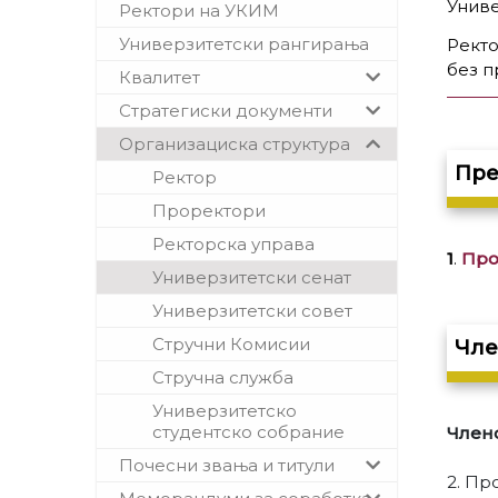
Униве
Ректори на УКИМ
Универзитетски рангирања
Ректо
без п
Квалитет
Стратегиски документи
Организациска структура
Пре
Ректор
Проректори
Ректорска управа
1
.
Про
Универзитетски сенат
Универзитетски совет
Стручни Комисии
Чле
Стручна служба
Универзитетско
студентско собрание
Члено
Почесни звања и титули
2. Пр