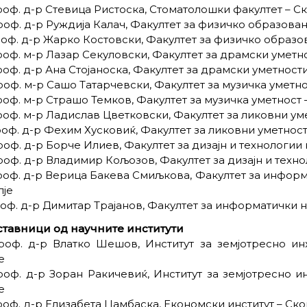
роф. д-р Стевица Ристоска, Стоматолошки факултет – Ск
роф. д-р Руждија Калач, Факултет за физичко образовани
роф. д-р Жарко Костовски, Факултет за физичко образов
роф. м-р Лазар Секуловски, Факултет за драмски уметно
роф. д-р Ана Стојаноска, Факултет за драмски уметности
роф. м-р Сашо Татарчевски, Факултет за музичка уметно
роф. м-р Страшо Темков, Факултет за музичка уметност 
роф. м-р Ладислав Цветковски, Факултет за ликовни ум
роф. д-р Фехим Хусковиќ, Факултет за ликовни уметност
роф. д-р Борче Илиев, Факултет за дизајн и технологии
роф. д-р Владимир Кољозов, Факултет за дизајн и техно
роф. д-р Верица Бакева Смиљкова, Факултет за инфор
пје
роф. д-р Димитар Трајанов, Факултет за информатички 
ставници од научните институти
Проф. д-р Влатко Шешов, Институт за земјотресно и
е
роф. д-р Зоран Ракичевиќ, Институт за земјотресно 
е
роф. д-р Елизабета Џамбаска, Економски институт – Ско