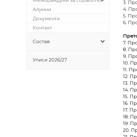
Меморандуми за соработка
3. Пр
4. Пр
Алумни
5. Пр
Документи
6. Пр
Контакт
Прет
Состав
7. Пр
8. Пр
9. Пр
Уписи 2026/27
10. П
11. П
12. П
13. П
14. П
15. П
16. П
17. П
18. П
19. П
20. П
21. П