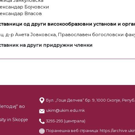
ужица Јанкуловска
лександар Бојчовски
лександар Власов
ставници од други високообразовни установи и орг
оц. д-р Анета Јовковска, Православен богословски факу
ставник на други придружни членки
Бул. „Гоце Делчев“ бр. 9, 1000 Скопје, Реп
етодиј“ во
ukim@ukim.edu.mk
ity in Skopje
3293-293 (централа)
Поранешна веб страница:
https://archive.u