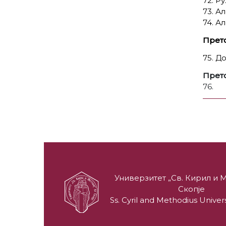
72. Р
73. А
74. А
Прет
75. Д
Прет
76.
Универзитет „Св. Кирил и М
Скопје
Ss. Cyril and Methodius Univers