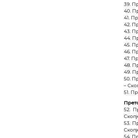
39. П
40. П
41. П
42. П
43. П
44. П
45. П
46. П
47. П
48. П
49. П
50. П
– Ско
51. П
Прет
52. 
Скопј
53. П
Скопј
54. П