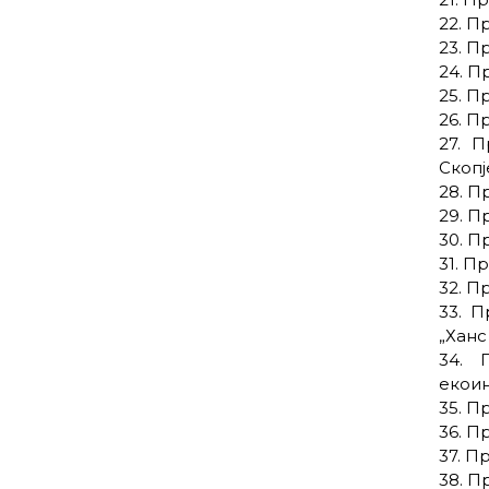
22. П
23. П
24. П
25. П
26. П
27. 
Скопј
28. П
29. П
30. П
31. П
32. П
33. П
„Ханс
34. 
екоин
35. П
36. П
37. П
38. П