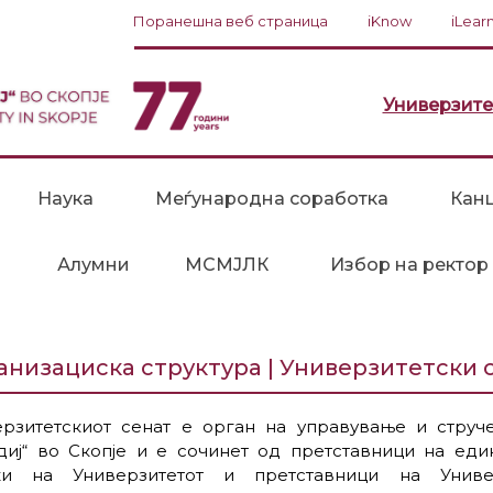
Поранешна веб страница
iKnow
iLear
Универзите
Наука
Меѓународна соработка
Канц
Алумни
МСМЈЛК
Избор на ректор
анизациска структура | Универзитетски 
ерзитетскиот сенат е орган на управување и струч
диј“ во Скопје и е сочинет од претставници на ед
ки на Универзитетот и претставници на Универ