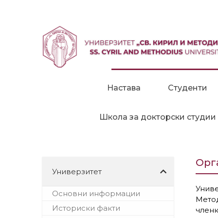
Прескокни до содржина
Настава
Студенти
Школа за докторски студии
Орг
Универзитет
Унив
Основни информации
Мето
Историски факти
член