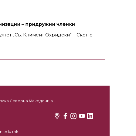
анизации – придружни членки
лтет „Св. Климент Охридски” – Скопје
ублика Северна Македонија
kim.edu.mk