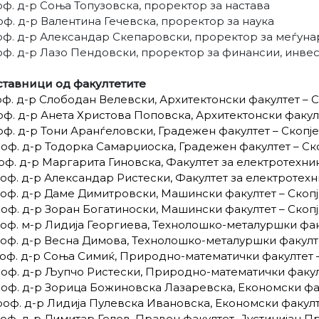
оф. д-р Соња Топузовска, проректор за настава
оф. д-р Валентина Гечевска, проректор за наука
оф. д-р Александар Скепаровски, проректор за меѓун
оф. д-р Лазо Пендовски, проректор за финансии, инвес
ставници од факултетите
оф. д-р Слободан Велевски, Архитектонски факултет – С
оф. д-р Анета Христова Поповска, Архитектонски факулт
оф. д-р Тони Аранѓеловски, Градежен факултет – Скопје
роф. д-р Тодорка Самарџиоска, Градежен факултет – Ск
роф. д-р Маргарита Гиновска, Факултет за електротехн
роф. д-р Александар Ристески, Факултет за електротех
роф. д-р Даме Димитровски, Машински факултет – Скоп
роф. д-р Зоран Богатиноски, Машински факултет – Скоп
роф. м-р Лидија Георгиева, Технолошко-металуршки фак
роф. д-р Весна Димова, Технолошко-металуршки факулте
роф. д-р Соња Симиќ, Природно-математички факултет 
роф. д-р Љупчо Ристески, Природно-математички факул
роф. д-р Зорица Божиновска Лазаревска, Економски фак
роф. д-р Лидија Пулевска Ивановска, Економски факулт
роф. д-р Димитар Гелев, Правен факултет „Јустинијан Пр