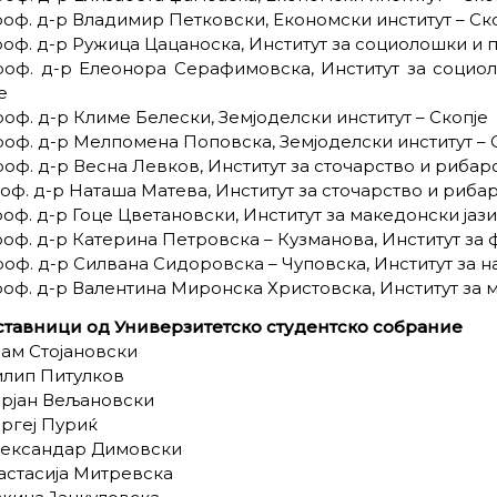
роф. д-р Владимир Петковски, Економски институт – Ск
роф. д-р Ружица Цацаноска, Институт за социолошки и
роф. д-р Елеонора Серафимовска, Институт за социо
е
роф. д-р Климе Белески, Земјоделски институт – Скопје
роф. д-р Мелпомена Поповска, Земјоделски институт – 
роф. д-р Весна Левков, Институт за сточарство и рибарс
роф. д-р Наташа Матева, Институт за сточарство и рибар
роф. д-р Гоце Цветановски, Институт за македонски јаз
роф. д-р Катерина Петровска – Кузманова, Институт за
роф. д-р Силвана Сидоровска – Чуповска, Институт за н
роф. д-р Валентина Миронска Христовска, Институт за 
ставници од Универзитетско студентско собрание
дам Стојановски
илип Питулков
орјан Вељановски
ергеј Пуриќ
лександар Димовски
настасија Митревска