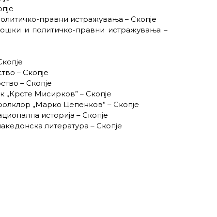
опје
 политичко-правни истражувања – Скопје
лошки и политичко-правни истражувања –
Скопје
тво – Скопје
ство – Скопје
ик „Крсте Мисирков” – Скопје
 фолклор „Марко Цепенков” – Скопје
ационална историја – Скопје
македонска литература – Скопје