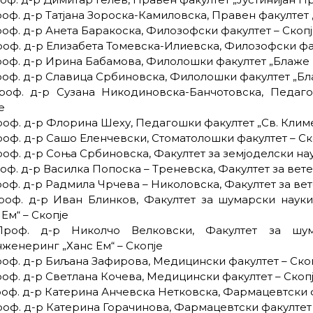
роф. д-р Татјана Зороска-Камиловска, Правен факултет 
роф. д-р Анета Баракоска, Филозофски факултет – Скоп
роф. д-р Елизабета Томевска-Илиевска, Филозофски фак
роф. д-р Ирина Бабамова, Филолошки факултет „Блаже 
роф. д-р Славица Србиновска, Филолошки факултет „Бл
Проф. д-р Сузана Никодиновска-Банчотовска, Педаг
е
роф. д-р Флорина Шеху, Педагошки факултет „Св. Клим
роф. д-р Сашо Еленчевски, Стоматолошки факултет – Ск
роф. д-р Соња Србиновска, Факултет за земјоделски нау
роф. д-р Василка Попоска – Треневска, Факултет за ве
роф. д-р Радмила Чрчева – Николовска, Факултет за ве
роф. д-р Иван Блинков, Факултет за шумарски науки
 Ем“ – Скопје
Проф. д-р Николчо Велковски, Факултет за шум
женеринг „Ханс Ем“ – Скопје
роф. д-р Биљана Зафирова, Медицински факултет – Ско
роф. д-р Светлана Кочева, Медицински факултет – Скоп
роф. д-р Катерина Анчевска Нетковска, Фармацевтски ф
роф. д-р Катерина Горачинова, Фармацевтски факултет 