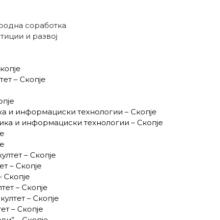
ародна соработка
тиции и развој
копје
ет – Скопје
опје
ика и информациски технологии – Скопје
ника и информациски технологии – Скопје
је
је
ултет – Скопје
т – Скопје
– Скопје
тет – Скопје
ултет – Скопје
ет – Скопје
ви” – Скопје