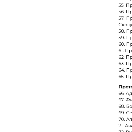
55. П
56. П
57. П
Скопј
58. П
59. П
60. П
61. П
62. П
63. П
64. П
65. П
Прет
66. А
67. Ф
68. Б
69. С
70. А
71. А