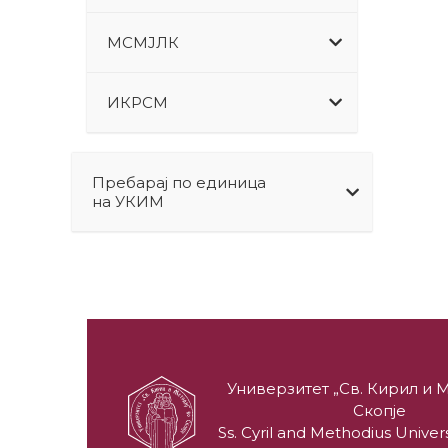
МСМЈЛК
ИКРСМ
Пребарај по единица
на УКИМ
Универзитет „Св. Кирил и М
Скопје
Ss. Cyril and Methodius Univers