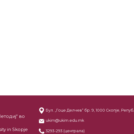
Бул. „Гоце Делчев“ бр. 9, 1000 Скопје, Реп
етодиј“ во
ukim@ukim.edu.mk
ity in Skopje
3293-293 (централа)