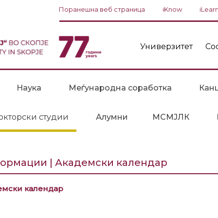
Поранешна веб страница
iKnow
iLear
Универзитет
Со
Наука
Меѓународна соработка
Канц
окторски студии
Алумни
МСМЈЛК
ормации | Академски календар
емски календар