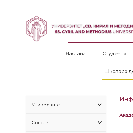
Прескокни до содржина
Настава
Студенти
Школа за д
Инф
Универзитет
Акад
Состав