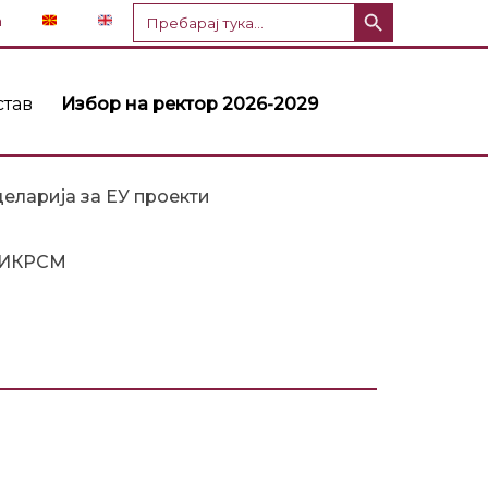
Копче за пребарување
Пребарај
n
за:
став
Избор на ректор 2026-2029
еларија за ЕУ проекти
ИКРСМ