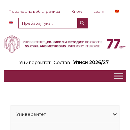
Прескокни до содржина
Поранешна веб страница
iKnow
iLearn
Копче за пребарување
Пребарај
за:
Универзитет
Состав
Уписи 2026/27
Универзитет