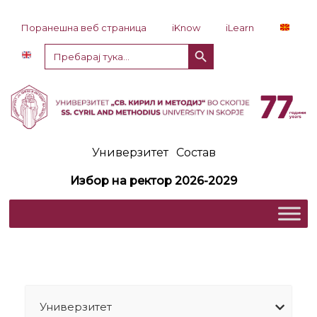
Прескокни до содржина
Поранешна веб страница
iKnow
iLearn
Копче за пребарување
Пребарај
за:
Универзитет
Состав
Избор на ректор 2026-2029
Универзитет