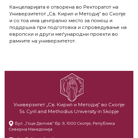
Канцеларијата е отворена во Ректоратот на
Универзитетот „Св. Кирил и Методиј“ во Скопје
и со тоа има централно место за помош и
поддршка при подготовка и спроведување на
европски и други меѓународни проекти во
рамките на универзитетот.
Универзитет „Св. Кирил и Методиј“ во Скопје
Ss. Cyril and Methodius University in Skopje
Бул. „Гоце Делчев“ бр. 9, 1000 Скопје, Република
Северна Македонија