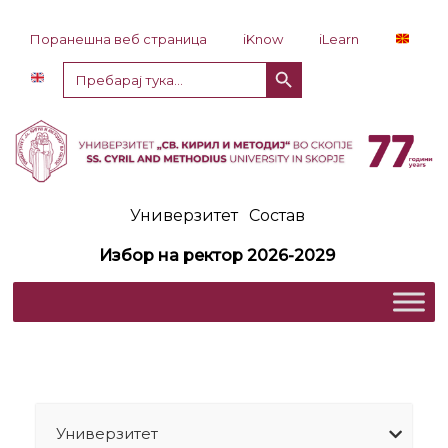
Прескокни до содржина
Поранешна веб страница
iKnow
iLearn
Копче за пребарување
Пребарај
за:
Универзитет
Состав
Избор на ректор 2026-2029
Универзитет