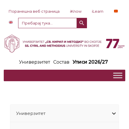
Прескокни до содржина
Поранешна веб страница
iKnow
iLearn
Копче за пребарување
Пребарај
за:
Универзитет
Состав
Уписи 2026/27
Универзитет