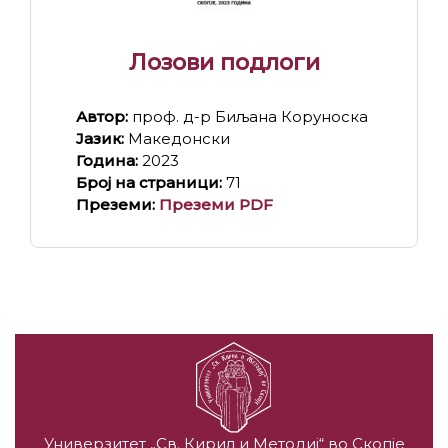
Лозови подлоги
Автор:
проф. д-р Биљана Коруноска
Јазик:
Македонски
Година:
2023
Број на страници:
71
Преземи:
Преземи PDF
Универзитет „Св. Кирил и Методиј“ во Скопје