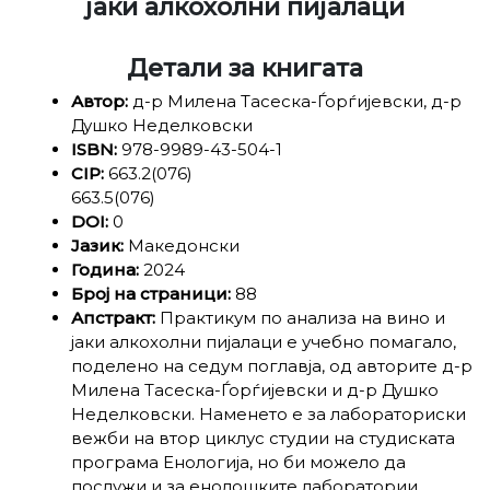
јаки алкохолни пијалаци
Детали за книгата
Автор:
д-р Милена Тасеска-Ѓорѓијевски, д-р
Душко Неделковски
ISBN:
978-9989-43-504-1
CIP:
663.2(076)
663.5(076)
DOI:
0
Јазик:
Македонски
Година:
2024
Број на страници:
88
Апстракт:
Практикум по анализа на вино и
јаки алкохолни пијалаци е учебно помагало,
поделено на седум поглавја, од авторите д-р
Милена Тасеска-Ѓорѓијевски и д-р Душко
Неделковски. Наменето е за лабораториски
вежби на втор циклус студии на студиската
програма Енологија, но би можело да
послужи и за енолошките лаборатории