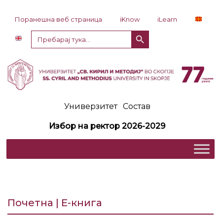
Прескокни до содржина
Поранешна веб страница
iKnow
iLearn
Копче за пребарување
Пребарај
за:
Универзитет
Состав
Избор на ректор 2026-2029
Почетна | Е-книга