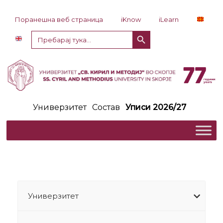
Прескокни до содржина
Поранешна веб страница
iKnow
iLearn
Копче за пребарување
Пребарај
за:
Универзитет
Состав
Уписи 2026/27
Универзитет