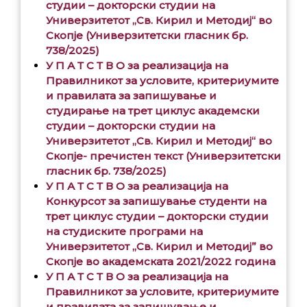
студии – докторски студии на
Универзитетот „Св. Кирил и Методиј“ во
Скопје (Универзитетски гласник бр.
738/2025)
У П А Т С Т В О за реализација на
Правилникот за условите, критериумите
и правилата за запишување и
студирање на трет циклус академски
студии – докторски студии на
Универзитетот „Св. Кирил и Методиј“ во
Скопје- пречистен текст (Универзитетски
гласник бр. 738/2025)
У П А Т С Т В О
за реализација на
Конкурсот за запишување студенти на
трет циклус студии – докторски студии
на студиските програми на
Универзитетот „Св. Кирил и Методиј” во
Скопје во академската 2021/2022 година
У П А Т С Т В О
за реализација на
Правилникот за условите, критериумите
и правилата за запишување и