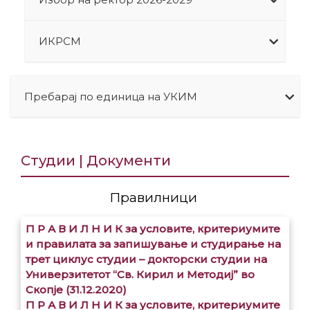
ИКРСМ
Пребарај по единица на УКИМ
Студии | Документи
Правилници
П Р А В И Л Н И К за условите, критериумите
и правилата за запишување и студирање на
трет циклус студии – докторски студии на
Универзитетот “Св. Кирил и Методиј” во
Скопје (31.12.2020)
П Р А В И Л Н И К за условите, критериумите