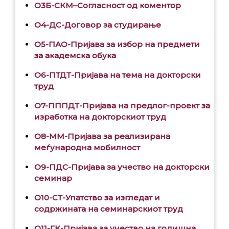
O3Б-СКМ–Согласност од коментор
O4-ДС-Договор за студирање
O5-ПАО-Пријава за избор на предмети
за академска обука
O6-ПТДТ-Пријава на тема на докторски
труд
O7-ПППДТ-Пријава на предлог-проект за
изработка на докторскиот труд
O8-ММ-Пријава за реализирана
меѓународна мобилност
O9-ПДС-Пријава за учество на докторски
семинар
O10-СТ-Упатство за изгледат и
содржината на семинарскиот труд
O11-ГК-Пријава за учество на годишна