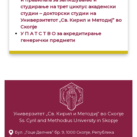
студирање на трет циклус академски
студии – докторски студии на
Универзитетот „Св. Кирил и Методиј” во
Скопје
У П А Т С Т В О
за акредитирање
генерички предмети
Универзитет „Св. Кирил и Методиј“ во Скопје
Ss. Cyril and Methodius University in Skopje
Бул. „Гоце Делчев“ бр. 9, 1000 Скопје, Република