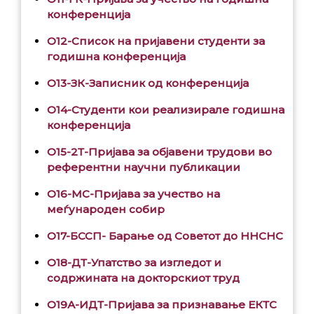
конференција
О12-Список на пријавени студенти за
годишна конференција
O13-ЗК-Записник од конференција
О14-Студенти кои реализирале годишна
конференција
O15-2Т-Пријава за објавени трудови во
референтни научни публикации
O16-МС-Пријава за учество на
меѓународен собир
O17-БССП- Барање од Советот до ННСНС
O18-ДТ-Упатство за изгледот и
содржината на докторскиот труд
O19А-ИДТ-Пријава за признавање ЕКТС