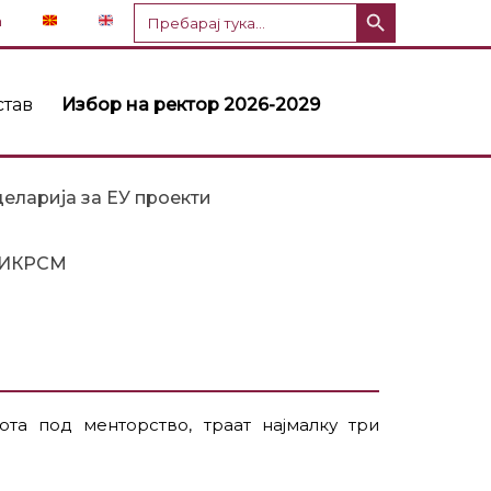
Копче за пребарување
Пребарај
n
за:
став
Избор на ректор 2026-2029
еларија за ЕУ проекти
ИКРСМ
ота под менторство, траат најмалку три