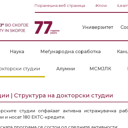
Поранешна веб страница
iKnow
iLear
Универзитет
Со
Наука
Меѓународна соработка
Канц
окторски студии
Алумни
МСМЈЛК
дии | Структура на докторски студии
орските студии опфаќаат активна истражувачка раб
и и носат 180 ЕКТС-кредити.
ската програма се состои од следните активности: