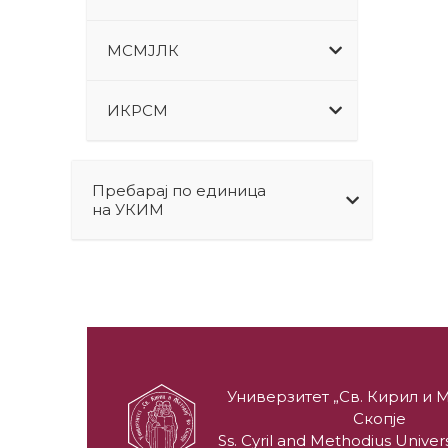
МСМЈЛК
ИКРСМ
Пребарај по единица
на УКИМ
Универзитет „Св. Кирил и М
Скопје
Ss. Cyril and Methodius Univers