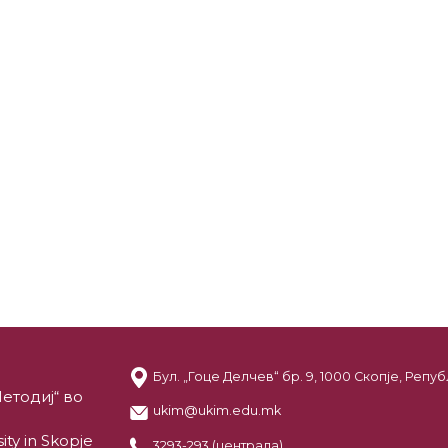
Бул. „Гоце Делчев“ бр. 9, 1000 Скопје, Реп
етодиј“ во
ukim@ukim.edu.mk
ity in Skopje
3293-293 (централа)