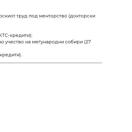
рскиот труд под менторство (докторски
КТС-кредити);
о учество на меѓународни собири (27
кредити).