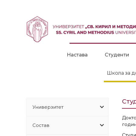
Прескокни до содржина
Настава
Студенти
Школа за д
Сту
Универзитет
Докт
годин
Состав
Студи