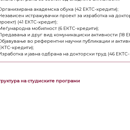
Организирана академска обука (42 ЕКТС-кредити);
Независен истражувачки проект за изработка на докто
проект) (41 ЕКТС-кредит);
Меѓународна мобилност (6 ЕКТС-кредити);
Предавања и друг вид комуникациски активности (18 Е
Објавување во референтни научни публикации и активн
ЕКТС-кредити);
Изработка и јавна одбрана на докторски труд (46 ЕКТС-
труктура на студиските програми