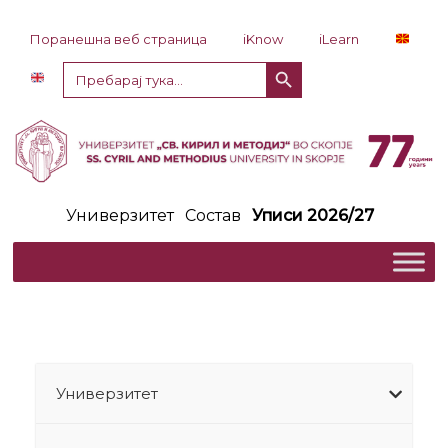
Прескокни до содржина
Поранешна веб страница
iKnow
iLearn
Копче за пребарување
Пребарај
за:
Универзитет
Состав
Уписи 2026/27
Универзитет