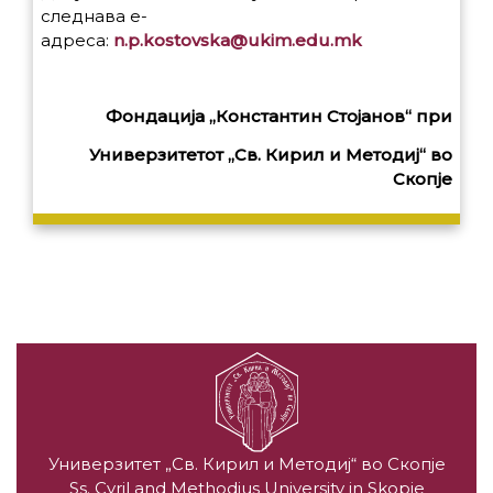
следнава е-
адреса:
n.p.kostovska@ukim.edu.mk
Фондација „Константин Стојанов“ при
Универзитетот „Св. Кирил и Методиј“ во
Скопје
Универзитет „Св. Кирил и Методиј“ во Скопје
Ss. Cyril and Methodius University in Skopje