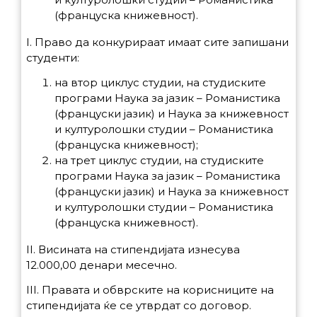
(француска книжевност).
I. Право да конкурираат имаат сите запишани
студенти:
на втор циклус студии, на студиските
програми Наука за јазик – Романистика
(француски јазик) и Наука за книжевност
и културолошки студии – Романистика
(француска книжевност);
на трет циклус студии, на студиските
програми Наука за јазик – Романистика
(француски јазик) и Наука за книжевност
и културолошки студии – Романистика
(француска книжевност).
II. Висината на стипендијата изнесува
12.000,00 денари месечно.
III. Правата и обврските на корисниците на
стипендијата ќе се утврдат со договор.