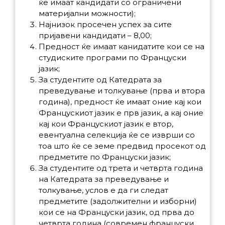
ќе имаат кандидати со ограничени
материјални можности);
Најнизок просечен успех за сите
пријавени кандидати – 8,00;
Предност ќе имаат канидатите кои се на
студиските програми по Француски
јазик;
За студентите од Катедрата за
преведување и толкување (прва и втора
година), предност ќе имаат оние кај кои
Францускиот јазик е прв јазик, а кај оние
кај кои Францускиот јазик е втор,
евентуална селекција ќе се изврши со
тоа што ќе се земе предвид просекот од
предметите по Француски јазик;
За студентите од трета и четврта година
на Катедрата за преведување и
толкување, услов е да ги следат
предметите (задолжителни и изборни)
кои се на Француски јазик, од прва до
четврта година (современ француски