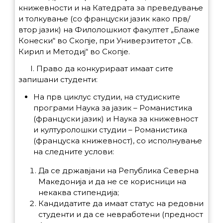
книжевности и на Катедрата за преведување
и толкување (со француски јазик како прв/
втор јазик) на Филолошкиот факултет „Блаже
Конески“ во Скопје, при Универзитетот „Св.
Кирил и Методиј“ во Скопје.
I. Право да конкурираат имаат сите
запишани студенти:
На прв циклус студии, на студиските
програми Наука за јазик – Романистика
(француски јазик) и Наука за книжевност
и културолошки студии – Романистика
(француска книжевност), со исполнување
на следните услови:
Да се државјани на Република Северна
Македонија и да не се корисници на
некаква стипендија;
Кандидатите да имаат статус на редовни
студенти и да се невработени (предност