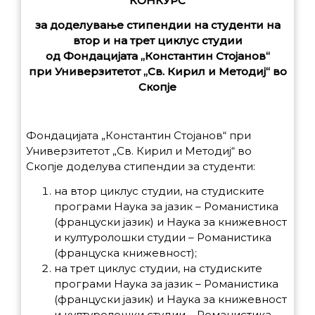
КОНКУРС
за доделување стипендии на студенти на
втор и на трет циклус студии
од Фондацијата „Константин Стојанов“
при
Универзитетот „Св. Кирил и Методиј“ во
Скопје
Фондацијата „Константин Стојанов“ при
Универзитетот „Св. Кирил и Методиј“ во
Скопје доделува стипендии за студенти:
на втор циклус студии, на студиските
програми Наука за јазик – Романистика
(француски јазик) и Наука за книжевност
и културолошки студии – Романистика
(француска книжевност);
на трет циклус студии, на студиските
програми Наука за јазик – Романистика
(француски јазик) и Наука за книжевност
и културолошки студии – Романистика