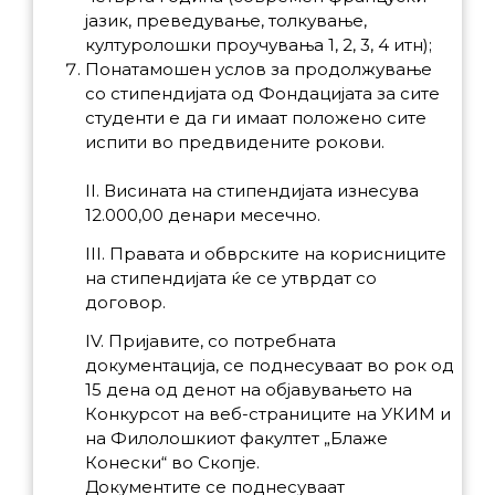
јазик, преведување, толкување,
културолошки проучувања 1, 2, 3, 4 итн);
Понатамошен услов за продолжување
со стипендијата од Фондацијата за сите
студенти е да ги имаат положено сите
испити во предвидените рокови.
II. Висината на стипендијата изнесува
12.000,00 денари месечно.
III. Правата и обврските на корисниците
на стипендијата ќе се утврдат со
договор.
IV. Пријавите, со потребната
документација, се поднесуваат во рок од
15 дена од денот на објавувањето на
Конкурсот на веб-страниците на УКИМ и
на Филолошкиот факултет „Блаже
Конески“ во Скопје.
Документите се поднесуваат