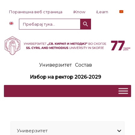
Прескокни до содржина
Поранешна веб страница
iKnow
iLearn
Копче за пребарување
Пребарај
за:
Универзитет
Состав
Избор на ректор 2026-2029
Универзитет