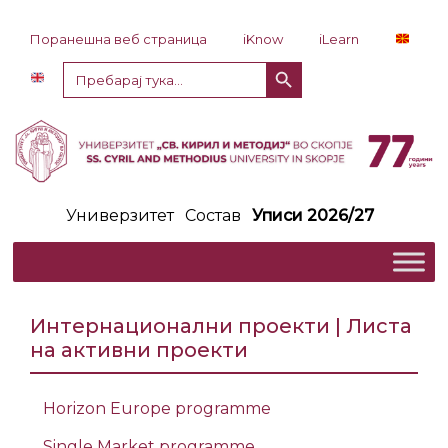
Прескокни до содржина
Поранешна веб страница
iKnow
iLearn
Копче за пребарување
Пребарај
за:
Универзитет
Состав
Уписи 2026/27
Интернационални проекти | Листа
на активни проекти
Horizon Europe programme
Single Market programme