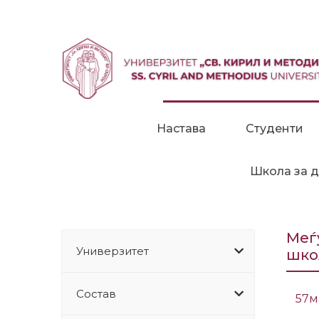
Прескокни до содржина
Настава
Студенти
Школа за д
Меѓ
Универзитет
шко
Состав
57м