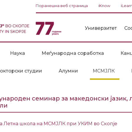
Поранешна веб страница
iKnow
iLear
Универзитет
Со
Наука
Меѓународна соработка
Канц
окторски студии
Алумни
МСМЈЛК
ународен семинар за македонски јазик, л
ли
а Летна школа на МСМЈЛК при УКИМ во Скопје