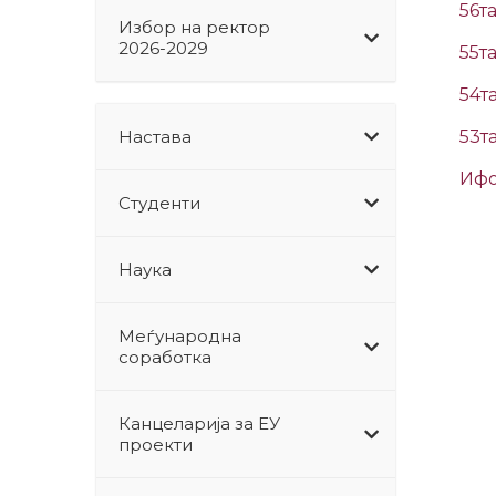
56т
Избор на ректор
2026-2029
55т
54т
Настава
53т
Ифо
Студенти
Наука
Меѓународна
соработка
Канцеларија за ЕУ
проекти