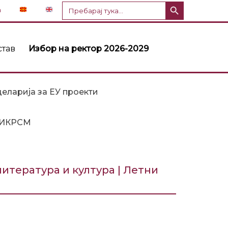
Копче за пребарување
Пребарај
n
за:
став
Избор на ректор 2026-2029
еларија за ЕУ проекти
ИКРСМ
итература и култура | Летни