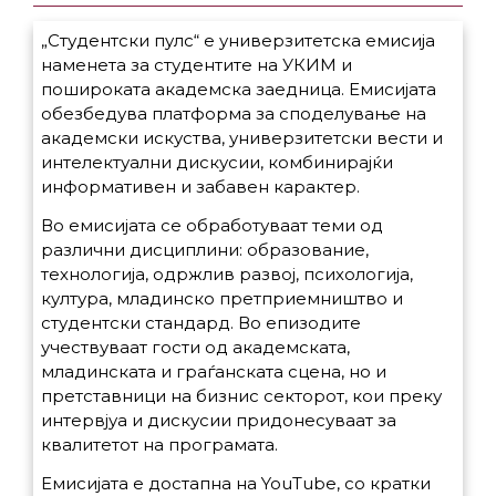
„Студентски пулс“ е универзитетска емисија
наменета за студентите на УКИМ и
пошироката академска заедница. Емисијата
обезбедува платформа за споделување на
академски искуства, универзитетски вести и
интелектуални дискусии, комбинирајќи
информативен и забавен карактер.
Во емисијата се обработуваат теми од
различни дисциплини: образование,
технологија, одржлив развој, психологија,
култура, младинско претприемништво и
студентски стандард. Во епизодите
учествуваат гости од академската,
младинската и граѓанската сцена, но и
претставници на бизнис секторот, кои преку
интервјуа и дискусии придонесуваат за
квалитетот на програмата.
Емисијата е достапна на YouTube, со кратки