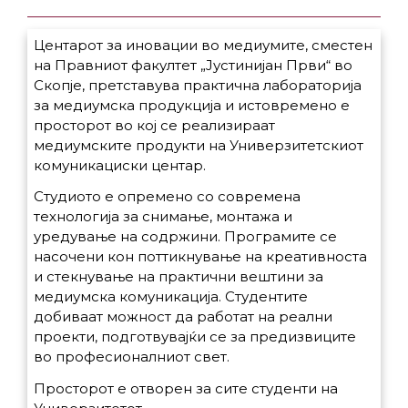
Центарот за иновации во медиумите, сместен
на Правниот факултет „Јустинијан Први“ во
Скопје, претставува практична лабораторија
за медиумска продукција и истовремено е
просторот во кој се реализираат
медиумските продукти на Универзитетскиот
комуникациски центар.
Студиото е опремено со современа
технологија за снимање, монтажа и
уредување на содржини. Програмите се
насочени кон поттикнување на креативноста
и стекнување на практични вештини за
медиумска комуникација. Студентите
добиваат можност да работат на реални
проекти, подготвувајќи се за предизвиците
во професионалниот свет.
Просторот е отворен за сите студенти на