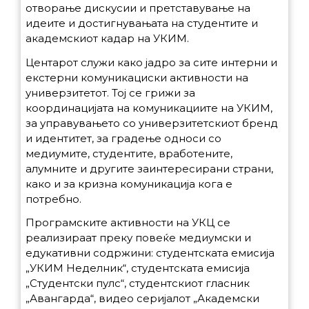
отворање дискусии и претставување на
идеите и достигнувањата на студентите и
академскиот кадар на УКИМ.
Центарот служи како јадро за сите интерни и
екстерни комуникациски активности на
универзитетот. Тој се грижи за
координацијата на комуникациите на УКИМ,
за управувањето со универзитетскиот бренд
и идентитет, за градење односи со
медиумите, студентите, вработените,
алумните и другите заинтересирани страни,
како и за кризна комуникација кога е
потребно.
Програмските активности на УКЦ се
реализираат преку повеќе медиумски и
едукативни содржини: студентската емисија
„УКИМ Неделник“, студентската емисија
„Студентски пулс“, студентскиот гласник
„Авангарда“, видео серијалот „Академски