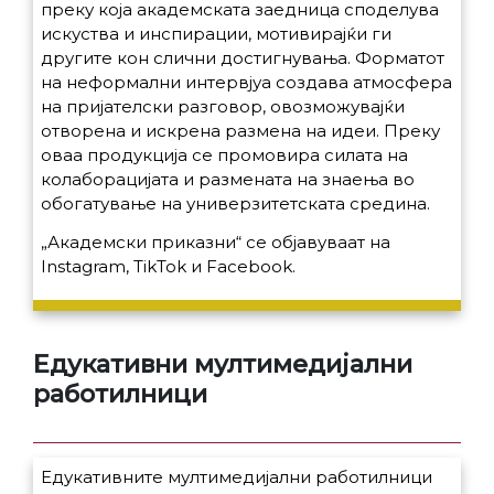
преку која академската заедница споделува
искуства и инспирации, мотивирајќи ги
другите кон слични достигнувања. Форматот
на неформални интервјуа создава атмосфера
на пријателски разговор, овозможувајќи
отворена и искрена размена на идеи. Преку
оваа продукција се промовира силата на
колаборацијата и размената на знаења во
обогатување на универзитетската средина.
„Академски приказни“ се објавуваат на
Instagram, TikTok и Facebook.
Едукативни мултимедијални
работилници
Едукативните мултимедијални работилници