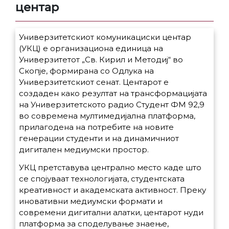
центар
Универзитетскиот комуникациски центар
(УКЦ) е организациона единица на
Универзитетот „Св. Кирил и Методиј“ во
Скопје, формирана со Одлука на
Универзитетскиот сенат. Центарот е
создаден како резултат на трансформацијата
на Универзитетското радио Студент ФМ 92,9
во современа мултимедијална платформа,
прилагодена на потребите на новите
генерации студенти и на динамичниот
дигитален медиумски простор.
УКЦ претставува централно место каде што
се спојуваат технологијата, студентската
креативност и академската активност. Преку
иновативни медиумски формати и
современи дигитални алатки, центарот нуди
платформа за споделување знаење,