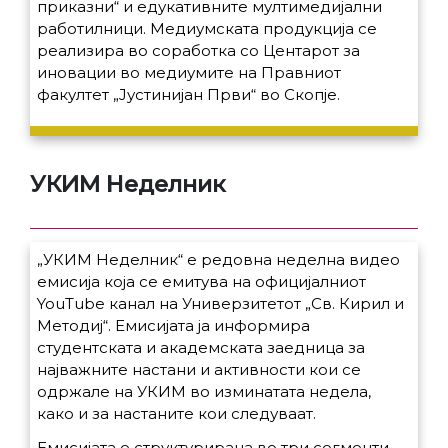
приказни“ и едукативните мултимедијални
работилници. Медиумската продукција се
реализира во соработка со Центарот за
иновации во медиумите на Правниот
факултет „Јустинијан Први“ во Скопје.
УКИМ Неделник
„УКИМ Неделник“ е редовна неделна видео
емисија која се емитува на официјалниот
YouTube канал на Универзитетот „Св. Кирил и
Методиј“. Емисијата ја информира
студентската и академската заедница за
најважните настани и активности кои се
одржале на УКИМ во изминатата недела,
како и за настаните кои следуваат.
Емисијата е структурирана во три сегменти.