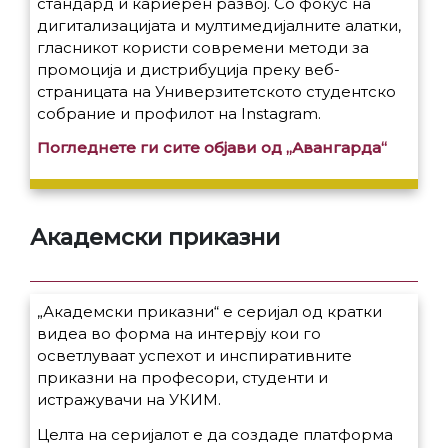
стандард и кариерен развој. Со фокус на
дигитализацијата и мултимедијалните алатки,
гласникот користи современи методи за
промоција и дистрибуција преку веб-
страницата на Универзитетското студентско
собрание и профилот на Instagram.
Погледнете ги сите објави од „Авангарда“
Академски приказни
„Академски приказни“ е серијал од кратки
видеа во форма на интервју кои го
осветлуваат успехот и инспиративните
приказни на професори, студенти и
истражувачи на УКИМ.
Целта на серијалот е да создаде платформа