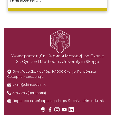
Универзитетот.
Универзитет „Св. Кирил и Методиј“ во Скопје
Ss. Cyril and Methodius University in Skopje
Бул. „Гоце Делчев“ бр. 9, 1000 Скопје, Република
Северна Македонија
ukim@ukim.edu.mk
3293-293 (централа)
Поранешна веб страница:
https://archive.ukim.edu.mk