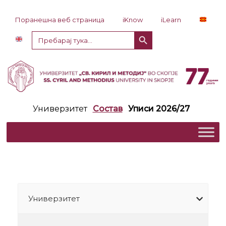
Прескокни до содржина
Поранешна веб страница
iKnow
iLearn
Копче за пребарување
Пребарај
за:
Универзитет
Состав
Уписи 2026/27
Универзитет