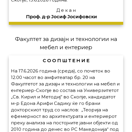
Д е к а н
Проф. д-р Јосиф Јосифовски
Факултет за дизајн и технологии на
мебел и ентериер
С О О П Ш Т Е Н И Е
На 17.6.2026 година (среда), со почеток во
12.00 часот во амфитеатар бр. 20 на
Факултетот за дизајн и технологии на мебел и
ентериер-Скопје во состав на Универзитетот
„Св. Кирил и Методиј“ во Скопје, кандидатот
м-р Едона Арифи Садику ќе го брани
докторскиот труд со наслов: „Теорија на
ефемерност во архитектурата и ентериерот
преку анализа на постојните јавни објекти од
2010 година до денес во РС Македонија“ под