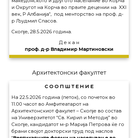
македонското и другото населание во Корча
и Округот на Корча во првите децении на XXI
век, Р Албанија“, под менторство на проф. д-
р Људмил Спасов.
Скопје, 28.5.2026 година.
Д е к а н
проф. д-р Владимир Мартиновски
Архитектонски факултет
С О О П Ш Т Е Н И Е
На 22.5.2026 година (петок), со почеток во
11.00 часот во Амфитеатарот на
Архитектонскиот факулет – Скопје во состав
на Универзитетот “Св. Кирил и Методиј” во
Скопје, кандидатот м-р Марија Петрова ќе го
брани својот докторски труд под наслов
“
Вертикалните форми на населување во