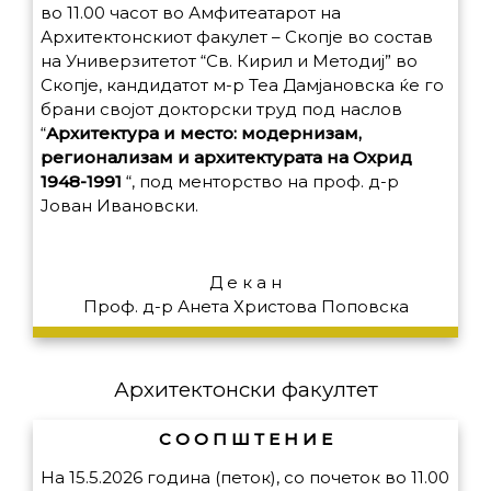
во 11.00 часот во Амфитеатарот на
Архитектонскиот факулет – Скопје во состав
на Универзитетот “Св. Кирил и Методиј” во
Скопје, кандидатот м-р Теа Дамјановска ќе го
брани својот докторски труд под наслов
“
Архитектура и место: модернизам,
регионализам и архитектурата на Охрид
1948-1991
“,
под менторство на проф. д-р
Јован Ивановски.
Д е к а н
Проф. д-р Анета Христова Поповска
Архитектонски факултет
С О О П Ш Т Е Н И Е
На 15.5.2026 година (петок), со почеток во 11.00