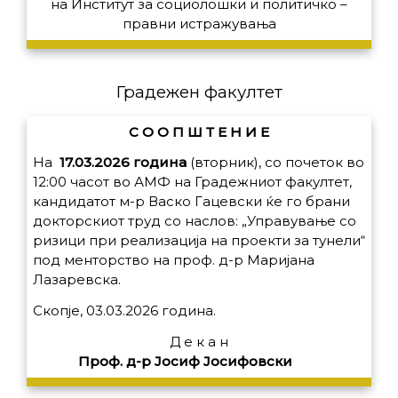
на
Институт за социолошки и политичко –
правни истражувања
Градежен факултет
С О О П Ш Т Е Н И Е
На
17.03.2026 година
(вторник), со почеток во
12:00 часот во АМФ на Градежниот факултет,
кандидатот м-р Васко Гацевски ќе го брани
докторскиот труд со наслов: „Управување со
ризици при реализација на проекти за тунели“
под менторство на проф. д-р Маријана
Лазаревска.
Скопје, 03.03.2026 година.
Д е к а н
Проф. д-р Јосиф Јосифовски