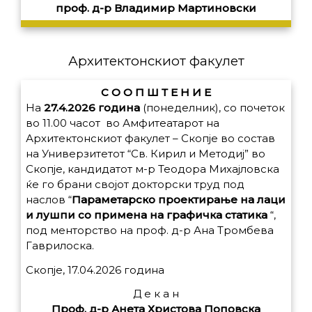
проф. д-р Владимир Мартиновски
Архитектонскиот факулет
С О О П Ш Т Е Н И Е
На
27.4.2026 година
(понеделник), со почеток
во 11.00 часот во Амфитеатарот на
Архитектонскиот факулет – Скопје во состав
на Универзитетот “Св. Кирил и Методиј” во
Скопје, кандидатот м-р Теодора Михајловска
ќе го брани својот докторски труд под
наслов “
Параметарско проектирање на лаци
и лушпи со примена на графичка статика
“,
под менторство на проф. д-р Ана Тромбева
Гаврилоска.
Скопје, 17.04.2026 година
Д е к а н
Проф. д-р Анета Христова Поповска