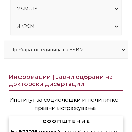
МСМЈЛК
ИКРСМ
Пребарај по единица на УКИМ
Информации | Јавни одбрани на
докторски дисертации
Институт за социолошки и политичко –
правни истражувања
С О О П Ш Т Е Н И Е
На
9.7.2026 година
(четврток), со почеток во