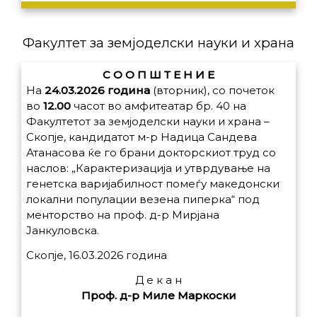
Факултет за земјоделски науки и храна
С О О П Ш Т Е Н И Е
На
24.03.2026 година
(вторник), со почеток
во
12.00
часот во амфитеатар бр. 40 на
Факултетот за земјоделски науки и храна –
Скопје, кандидатот м-р Надица Сандева
Атанасова ќе го брани докторскиот труд со
наслов:
„Карактеризација и утврдување на
генетска варијабилност помеѓу македонски
локални популации везена пиперка“
под
менторство на проф. д-р Мирјана
Јанкуловска.
Скопје, 16.03.2026 година
Д е к а н
Проф. д-р Миле Маркоски