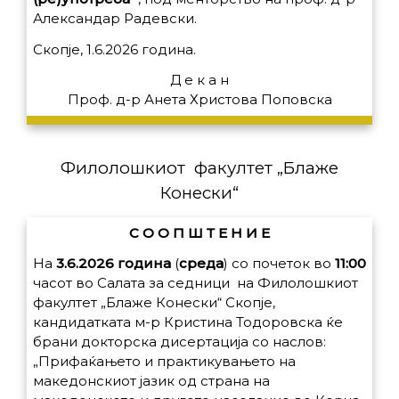
Александар Радевски.
Скопје, 1.6.2026 година.
Д е к а н
Проф. д-р Анета Христова Поповска
Филолошкиот факултет „Блаже
Конески“
С О О П Ш Т Е Н И Е
На
3.6.2026
година
(
среда
) со почеток во
11:00
часот во Салата за седници на Филолошкиот
факултет „Блаже Конески“ Скопје,
кандидатката м-р Кристина Тодоровска ќе
брани докторска дисертација со наслов:
„Прифаќањето и практикувањето на
македонскиот јазик од страна на