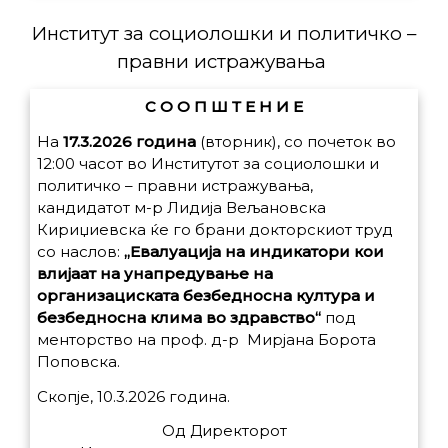
Институт за социолошки и политичко –
правни истражувања
С О О П Ш Т Е Н И Е
На
17.3.2026 година
(вторник), со почеток во
12:00 часот во Институтот за социолошки и
политичко – правни истражувања,
кандидатот м-р Лидија Вељановска
Кириџиевска ќе го брани докторскиот труд
со наслов:
„Евалуација на индикатори кои
влијаат на унапредување на
организациската безбедносна култура и
безбедносна клима во здравство“
под
менторство на проф. д-р Мирјана Борота
Поповска.
Скопје, 10.3.2026 година.
Од Директорот