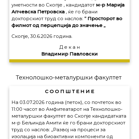
уметности во Скопје , кандидатот
м-р Марија
Апчевска Петровска
, ќе го брани
докторскиот труд со наслов:
“ Просторот во
филмот од перцепција до значење „
Скопје, 30.6.2026 година.
Д е к а н
Владимир Павловски
Технолошко-металуршки факултет
С О О П Ш Т Е Н И Е
На 03.07.2026 година (петок), со почтеток во
11:00 часот во Амфитеатарот на Технолошко-
металуршки факултет во Скопје кандидатката
м-р Бељинда Амити ќе го брани докторскиот
труд со наслов: „Развој на процеси за
изолација на биоактивни компоненти од