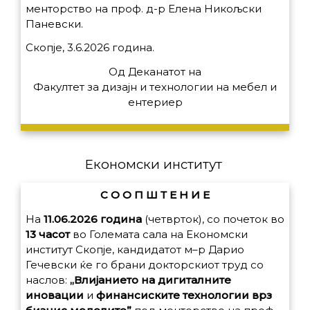
менторство на проф. д-р Елена Никољски
Паневски.
Скопје, 3.6.2026 година.
Од Деканатот на
Факултет за дизајн и технологии на мебел и
ентериер
Економски институт
С О О П Ш Т Е Н И Е
На
11.06.2026
година
(
четврток
)
,
со
почеток
во
13
часот
во
Големата
сала
на
Економски
институт
Скопје
,
кандидатот
м
–
р
Дарио
Гечевски
ќе
го
брани
докторскиот
труд
со
наслов
:
„
Влијанието
на
дигиталните
иновации
и
финансиските
технологии
врз