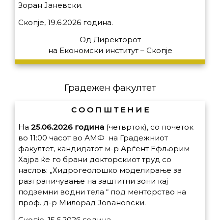
Зоран Јаневски.
Скопје, 19.6.2026 година.
Од Директорот
на Економски институт – Скопје
Градежен факултет
С О О П Ш Т Е Н И Е
На
25.06.2026 година
(четврток), со почеток
во 11:00 часот во АМФ на Градежниот
факултет, кандидатот м-р Арѓент Ефљорим
Хајра ќе го брани докторскиот труд со
наслов: „Хидрогеолошко моделирање за
разграничување на заштитни зони кај
подземни водни тела “ под менторство на
проф. д-р Милорад Јовановски.
Скопје, 15.6.2026 година.