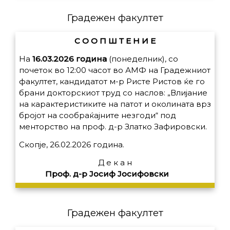
Градежен факултет
С О О П Ш Т Е Н И Е
На
16.03.2026 година
(понеделник), со
почеток во 12:00 часот во АМФ на Градежниот
факултет, кандидатот м-р Ристе Ристов ќе го
брани докторскиот труд со наслов: „Влијание
на карактеристиките на патот и околината врз
бројот на сообраќајните незгоди“ под
менторство на проф. д-р Златко Зафировски.
Скопје, 26.02.2026 година.
Д е к а н
Проф. д-р Јосиф Јосифовски
Градежен факултет