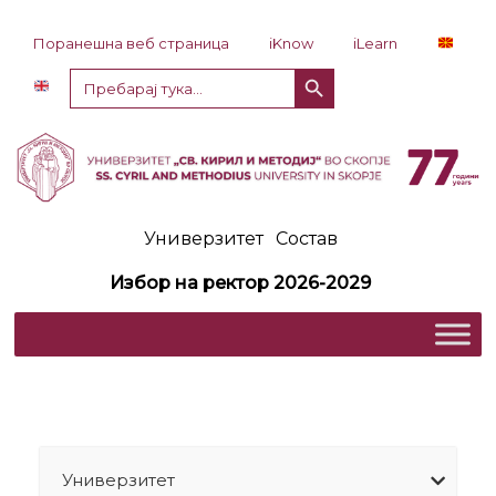
Прескокни до содржина
Поранешна веб страница
iKnow
iLearn
Копче за пребарување
Пребарај
за:
Универзитет
Состав
Избор на ректор 2026-2029
Универзитет