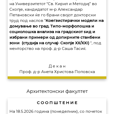
на Универзитетот “Св. Кирил и Методиј” во
Скопје, кандидатот м-р Александар
Петановски ќе го брани својот докторски
труд под наслов
“
Коегзистирачки модели на
домување во град. Типо-морфолошка и
социолошка анализа на градскиот sид и
избрани примери од допирните станбени
зони (студија на случај- Скопје ХХ/ХХI)
“,
под
менторство на проф. д-р Саша Тасиќ.
Д е к а н
Проф. д-р Анета Христова Поповска
Архитектонски факултет
С О О П Ш Т Е Н И Е
На 18.5.2026 година (понеделник), со почеток