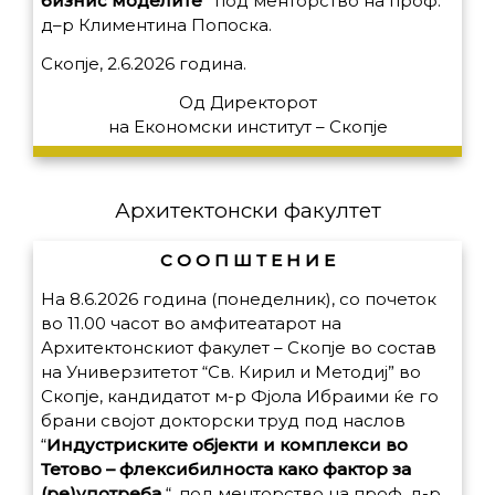
бизнис
моделите
”
под
менторство
на
проф
.
д
–
р
Климентина
Попоска
.
Скопје, 2.6.2026 година.
Од Директорот
на Економски институт – Скопје
Архитектонски факултет
С О О П Ш Т Е Н И Е
На 8.6.2026 година (понеделник), со почеток
во 11.00 часот во амфитеатарот на
Архитектонскиот факулет – Скопје во состав
на Универзитетот “Св. Кирил и Методиј” во
Скопје, кандидатот м
-р Фјола Ибраими ќе го
брани својот докторски труд под наслов
“
Индустриските објекти и комплекси во
Тетово – флексибилноста како фактор за
(ре)употреба
“,
под менторство на проф. д-р