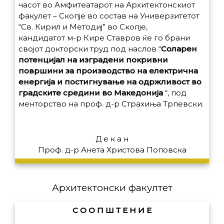
часот во Амфитеатарот на Архитектонскиот
факулет – Скопје во состав на Универзитетот
“Св. Кирил и Методиј” во Скопје,
кандидатот м-р Кире Ставров ќе го брани
својот докторски труд под наслов
“
Соларен
потенцијал на изградени покривни
површини за производство на електрична
енергија и постигнување на одржливост во
градските средини во Македонија
“,
под
менторство на проф. д-р Страхиња Трпевски.
Д е к а н
Проф. д-р Анета Христова Поповска
Архитектонски факултет
С О О П Ш Т Е Н И Е