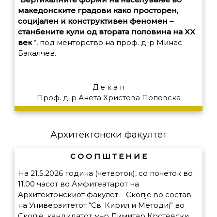
македонските градови како просторен,
социјален и конструктивен феномен –
станбените кули од втората половина на XX
век
“,
под менторство на проф. д-р Минас
Бакалчев.
Д е к а н
Проф. д-р Анета Христова Поповска
Архитектонски факултет
С О О П Ш Т Е Н И Е
На 21.5.2026 година (четврток), со почеток во
11.00 часот во Амфитеатарот на
Архитектонскиот факулет – Скопје во состав
на Универзитетот “Св. Кирил и Методиј” во
Скопје, кандидатот м
–
р Димитар Крстевски