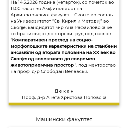
На 14.5.2026 година (четврток), со почеток во
11.00 часот во Амфитеатарот на
Архитектонскиот факулет – Скопје во состав
на Универзитетот “Св. Кирил и Методиј” во
Скопје, кандидатот м-р Ана Рафаиловска ќе
го брани својот докторски труд под наслов
“
Компаративен преглед на социо-
морфолошките карактеристики на станбени
ансамбли од втората половина на XX век во
Скопје: од колективен до современ
животоприемчив простор
“,
под менторство
на проф. д-р Слободан Велевски.
Д е к а н
Проф. д-р Анета Христова Поповска
Машински факултет