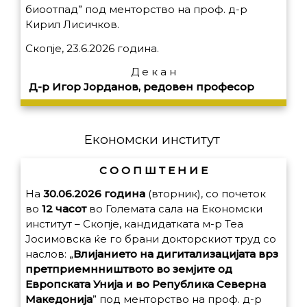
биоотпад” под менторство на проф. д-р
Кирил Лисичков.
Скопје, 23.6.2026 година.
Д е к а н
Д-р Игор Јорданов, редовен професор
Економски институт
С О О П Ш Т Е Н И Е
На
30.06.2026 година
(вторник), со почеток
во
12 часот
во Големата сала на Економски
институт – Скопје, кандидатката м-р Теа
Јосимовска ќе го брани докторскиот труд со
наслов: „
Влијанието на дигитализацијата врз
претприемнништвото во земјите од
Европската Унија и во Република Северна
Македонија
” под менторство на проф. д-р