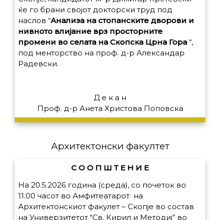
ќе го брани својот докторски труд под
наслов
“
Анализа на стопанските дворови и
нивното влијание врз просторните
промени во селата на Скопска Црна Гора
“,
под менторство на проф. д-р Александар
Радевски.
Д е к а н
Проф. д-р Анета Христова Поповска
Архитектонски факултет
С О О П Ш Т Е Н И Е
На 20.5.2026 година (среда), со почеток во
11.00 часот во Амфитеатарот на
Архитектонскиот факулет – Скопје во состав
на Универзитетот “Св. Кирил и Методиј” во