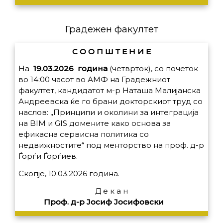
Градежен факултет
С О О П Ш Т Е Н И Е
На
19.03.2026 година
(четврток), со почеток
во 14:00 часот во АМФ на Градежниот
факултет, кандидатот м-р Наташа Малијанска
Андреевска ќе го брани докторскиот труд со
наслов: „Принципи и околини за интеграција
на BIM и GIS домените како основа за
ефикасна сервисна политика со
недвижностите“ под менторство на проф. д-р
Ѓорѓи Ѓорѓиев.
Скопје, 10.03.2026 година.
Д е к а н
Проф. д-р Јосиф Јосифовски