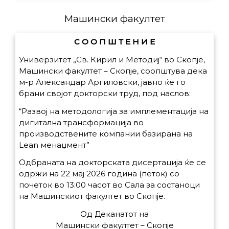
Машински факултет
С О О П Ш Т Е Н И Е
Универзитет „Св. Кирил и Методиј“ во Скопје,
Машински факултет – Скопје, соопштува дека
м-р Александар Аргиловски, јавно ќе го
брани својот докторски труд, под наслов:
“Развој на методологија за имплементација на
дигитална трансформација во
производствените компании базирана на
Lean менаџмент”
Одбраната на докторската дисертација ќе се
одржи на 22 мај 2026 година (петок) со
почеток во 13:00 часот во Сала за состаноци
на Машинскиот факултет во Скопје.
Од Деканатот на
Машински факултет – Скопје