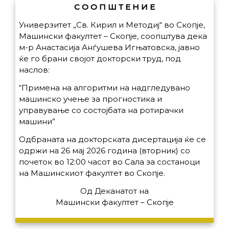
С О О П Ш Т Е Н И Е
Универзитет „Св. Кирил и Методиј“ во Скопје,
Машински факултет – Скопје, соопштува дека
м-р Анастасија Анѓушева Игњатовска, јавно
ќе го брани својот докторски труд, под
наслов:
“Примена на алгоритми на надгледувано
машинско учење за прогностика и
управување со состојбата на ротирачки
машини”
Одбраната на докторската дисертација ќе се
одржи на 26 мај 2026 година (вторник) со
почеток во 12:00 часот во Сала за состаноци
на Машинскиот факултет во Скопје.
Од Деканатот на
Машински факултет – Скопје