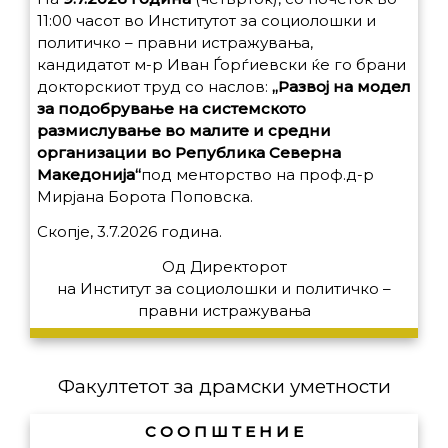
11:00 часот во Институтот за социолошки и
политичко – правни истражувања,
кандидатот м-р Иван Ѓорѓиевски ќе го брани
докторскиот труд со наслов:
„Развој на модел
за подобрување на системското
размислување во малите и средни
организации во Република Северна
Македонија“
под менторство на проф.д-р
Мирјана Борота Поповска.
Скопје, 3.7.2026 година.
Од Директорот
на
Институт за социолошки и политичко –
правни истражувања
Факултетот за драмски уметности
С О О П Ш Т Е Н И Е