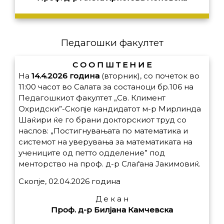
Педагошки факултет
С О О П Ш Т Е Н И Е
На
14.4.2026 година
(вторник), со почеток во
11:00 часот во Салата за состаноци бр.106 на
Педагошкиот факултет „Св. Климент
Охридски”-Скопје кандидатот м-р Мирлинда
Шаќири ќе го брани докторскиот труд со
наслов: „Постигнувањата по математика и
системот на уверувања за математиката на
учениците од петто одделение” под
менторство на проф. д-р Слаѓана Јакимовиќ.
Скопје, 02.04.2026 година
Д е к а н
Проф. д-р Билјана Камчевска