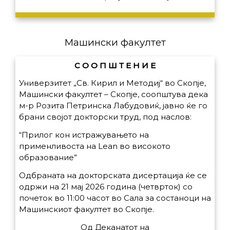
Машински факултет
С О О П Ш Т Е Н И Е
Универзитет „Св. Кирил и Методиј“ во Скопје,
Машински факултет – Скопје, соопштува дека
м-р Розита Петринска Лабудовиќ, јавно ќе го
брани својот докторски труд, под наслов:
“Прилог кон истражувањето на
применливоста на Lean во високото
образование”
Одбраната на докторската дисертација ќе се
одржи на 21 мај 2026 година (четврток) со
почеток во 11:00 часот во Сала за состаноци на
Машинскиот факултет во Скопје.
Од Деканатот на