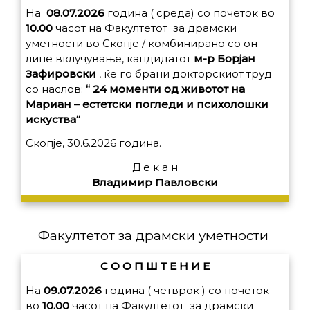
На
08.07.2026
година ( среда) со почеток во
10.00
часот на Факултетот за драмски
уметности во Скопје / комбинирано со он-
лине вклучување, кандидатот
м-р Борјан
Зафировски
, ќе го брани докторскиот труд
со наслов:
“ 24 моменти од животот на
Мариан – естетски погледи и психолошки
искуства“
Скопје, 30.6.2026 година.
Д е к а н
Владимир Павловски
Факултетот за драмски уметности
С О О П Ш Т Е Н И Е
На
09.07.2026
година ( четврок ) со почеток
во
10.00
часот на Факултетот за драмски