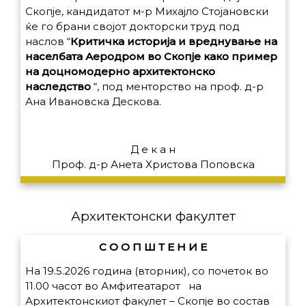
Скопје, кандидатот м-р Михајло Стојановски
ќе го брани својот докторски труд под
наслов
“
Критичка историја и вреднување на
населбата Аеродром во Скопје како пример
на доцномодерно архитектонско
наследство
“,
под менторство на проф. д-р
Ана Ивановска Дескова.
Д е к а н
Проф. д-р Анета Христова Поповска
Архитектонски факултет
С О О П Ш Т Е Н И Е
На 19.5.2026 година (вторник), со почеток во
11.00 часот во Амфитеатарот на
Архитектонскиот факулет – Скопје во состав