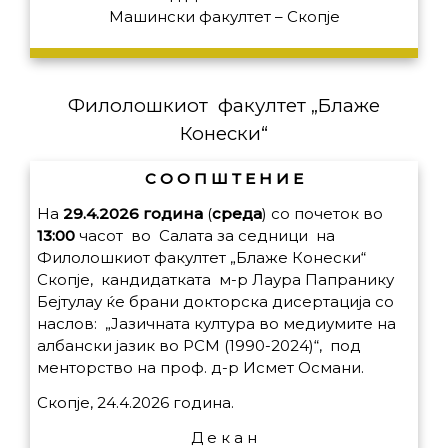
Машински факултет – Скопје
Филолошкиот факултет „Блаже
Конески“
С О О П Ш Т Е Н И Е
На
29.4.2026 година
(
среда
) со почеток во
13:00
часот во Салата за седници на
Филолошкиот факултет „Блаже Конески“
Скопје, кандидатката
м-р Лаура Папранику
Бејтулау
ќе брани докторска дисертација со
наслов:
„Јазичната култура во медиумите на
албански јазик во РСМ (1990-2024)“, под
менторство на проф. д-р Исмет Османи.
Скопје, 24.4.2026 година.
Д е к а н