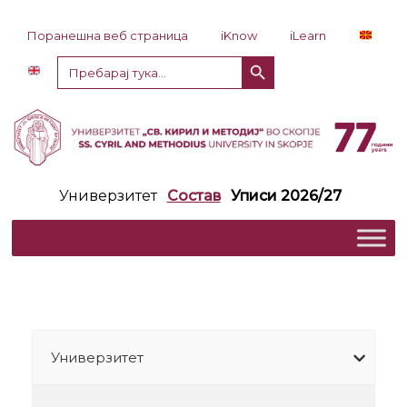
Прескокни до содржина
Поранешна веб страница
iKnow
iLearn
Копче за пребарување
Пребарај
за:
Универзитет
Состав
Уписи 2026/27
Универзитет