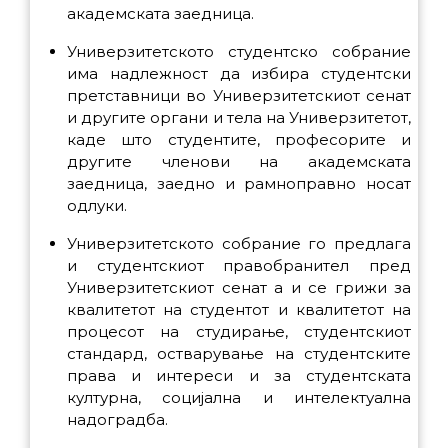
академската заедница.
Универзитетското студентско собрание
има надлежност да избира студентски
претставници во Универзитетскиот сенат
и другите органи и тела на Универзитетот,
каде што студентите, професорите и
другите членови на академската
заедница, заедно и рамноправно носат
одлуки.
Универзитетското собрание го предлага
и студентскиот правобранител пред
Универзитетскиот сенат а и се грижи за
квалитетот на студентот и квалитетот на
процесот на студирање, студентскиот
стандард, остварување на студентските
права и интереси и за студентската
културна, социјална и интелектуална
надоградба.