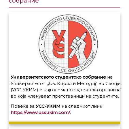
собрание
Универзитетското студентско собрание
на
Универзитетот „Св. Кирил и Методиј“ во Скопје
(УСС-УКИМ) е најголемата студентска организациј
во која членуваат претставници на студентите.
Повеќе за
УСС-УКИМ
на следниот линк
https://www.ussukim.com/
.