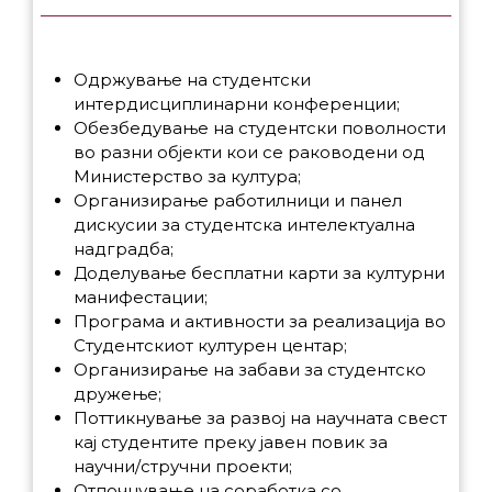
Одржување на студентски
интердисциплинарни конференции;
Обезбедување на студентски поволности
во разни објекти кои се раководени од
Министерство за култура;
Организирање работилници и панел
дискусии за студентска интелектуална
надградба;
Доделување бесплатни карти за културни
манифестации;
Програма и активности за реализација во
Студентскиот културен центар;
Организирање на забави за студентско
дружење;
Поттикнување за развој на научната свест
кај студентите преку јавен повик за
научни/стручни проекти;
Отпочнување на соработка со