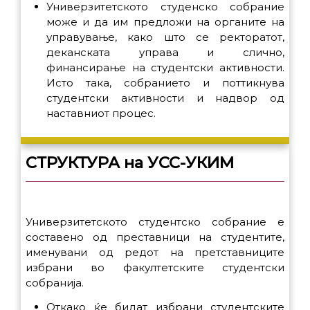
Универзитетското студенско собрание
може и да им предложи на органите на
управување, како што се ректоратот,
деканската управа и слично,
финансирање на студентски активности.
Исто така, собранието и поттикнува
студентски активности и надвор од
наставниот процес.
СТРУКТУРА на УСС-УКИМ
Универзитетското студентско собрание е
составено од преставници на студентите,
именувани од редот на претставниците
избрани во факултетските студентски
собранија.
Откако ќе бидат избрани студентските