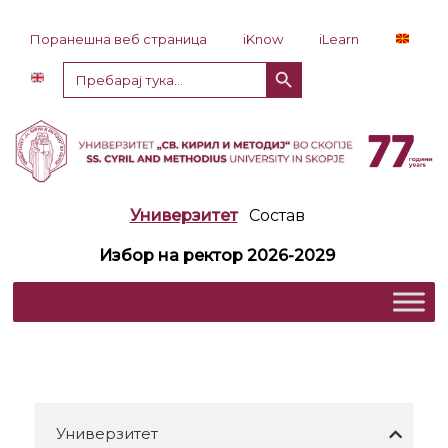
Прескокни до содржина
Поранешна веб страница
iKnow
iLearn
Копче за пребарување
Пребарај
за:
Универзитет
Состав
Избор на ректор 2026-2029
Универзитет