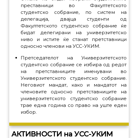
преставници во Факултетското
студентско собрание, по систем на
делегација, двајца студенти од
Факултетското студентско собрание ќе
бидат делегирани на универзитетско
ниво и истите ќе станат претставници
односно членови на УСС-УКИМ.
Претседателот на Универзитетското
студентско собрание се избира од редот
на претставниците именувани во
Универзитетското студентско собрание.
Неговиот мандат, како и мандатот на
членовите односно претставниците на
универзитетското студентско собрание
трае една година со право на уште еден
избор.
АКТИВНОСТИ на УСС-УКИМ