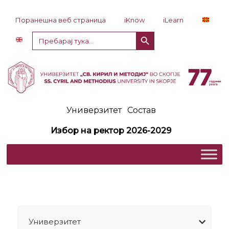
Прескокни до содржина
Поранешна веб страница
iKnow
iLearn
Копче за пребарување
Пребарај
за:
Универзитет
Состав
Избор на ректор 2026-2029
Универзитет