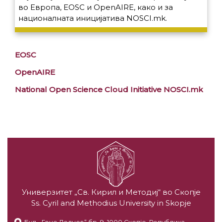
во Европа, EOSC и OpenAIRE, како и за
националната иницијатива NOSCI.mk.
EOSC
OpenAIRE
National Open Science Cloud Initiative NOSCI.mk
Универзитет „Св. Кирил и Методиј“ во Скопје
Ss. Cyril and Methodius University in Skopje