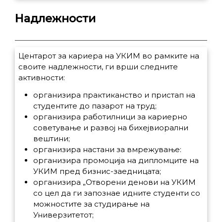
Надлежности
Центарот за кариера на УКИМ во рамките на
своите надлежности, ги врши следните
активности:
организира практиканство и пристап на
студентите до пазарот на труд;
организира работилници за кариерно
советување и развој на бихејвиорални
вештини;
организира настани за вмрежување:
организира промоција на дипломците на
УКИМ пред бизнис-заедницата;
организира „Отворени денови на УКИМ
со цел да ги запознае идните студенти со
можностите за студирање на
Универзитетот;