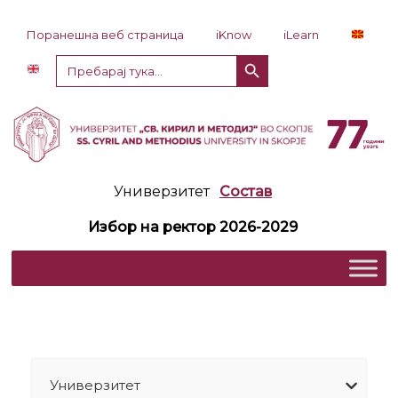
Прескокни до содржина
Поранешна веб страница
iKnow
iLearn
Копче за пребарување
Пребарај
за:
Универзитет
Состав
Избор на ректор 2026-2029
Универзитет