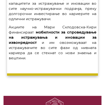
капацитети за истражување и иновации во
сите научно-истражувачки подрачја, преку
долгорочни инвестирање во кариерите на
одлични истражувачи.
Акциите на Мари Склодовска-Кири
финансираат
мобилности за спроведување
на истражувања и иновации за
извонредност
и им овозможуваат на
истражувачите во сите фази од нивната
кариера да се стекнат со нови знаења и
вештини.