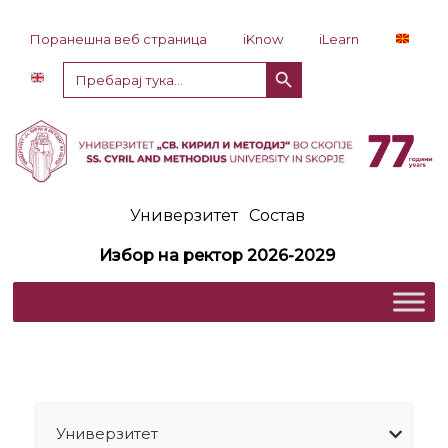
Прескокни до содржина
Поранешна веб страница
iKnow
iLearn
Копче за пребарување
Пребарај
за:
Универзитет
Состав
Избор на ректор 2026-2029
Универзитет