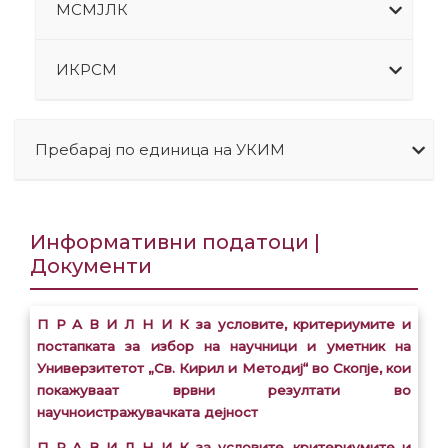
МСМЈЛК
ИКРСМ
Пребарај по единица на УКИМ
Информативни податоци |
Документи
П Р А В И Л Н И К за условите, критериумите и
постапката за избор на научници и уметник на
Универзитетот „Св. Кирил и Методиј“ во Скопје, кои
покажуваат врвни резултати во
научноистражувачката дејност
П Р А В И Л Н И К за условите, критериумите и