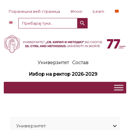
Прескокни до содржина
Поранешна веб страница
iKnow
iLearn
Копче за пребарување
Пребарај
за:
Универзитет
Состав
Избор на ректор 2026-2029
Универзитет