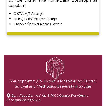
со кое УКИМ има потпишани договори за
соработка.
ОКТА АД Скопје
АПОД Дооел Гевгелија
Фармабренд нова Скопје
Универзитет „Св. Кирил и Методиј“ во Скопје
Ss. Cyril and Methodius University in Skopje
Бул. „Гоце Делчев“ бр. 9, 1000 Скопје, Република
Северна Македонија