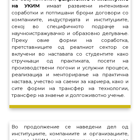
на УКИМ
имаат развиени интензивни
соработки и потпишани бројни договори со
компаниите, индустријата и институциите,
секој во специфичното подрачје на
научноистражувачко и образовно делување.
Преку овие форми на соработка,
претставниците од реалниот сектор се
вклучени во наставата со студентите како
стручњаци од практиката, посети на
производствени погони и услужни процеси,
реализација и менторирање на практична
настава, учество на саеми за кариера, како и
сите форми на трансфер на технологии,
трансфер на знаење и долгоживотно учење.
Во продолжение се наведени дел од
институциите, компаниите и организациите,