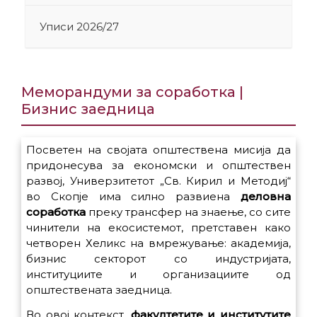
Уписи 2026/27
Меморандуми за соработка |
Бизнис заедница
Посветен на својата општествена мисија да
придонесува за економски и општествен
развој, Универзитетот „Св. Кирил и Методиј“
во Скопје има силно развиена
деловна
соработка
преку трансфер на знаење, со сите
чинители на екосистемот, претставен како
четворен Хеликс на вмрежување: академија,
бизнис секторот со индустријата,
институциите и организациите од
општествената заедница.
Во овој контекст,
факултетите и институтите