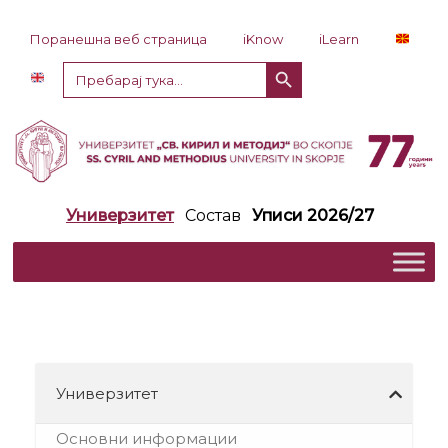
Прескокни до содржина
Поранешна веб страница
iKnow
iLearn
Копче за пребарување
Пребарај
за:
Универзитет
Состав
Уписи 2026/27
Универзитет
Основни информации