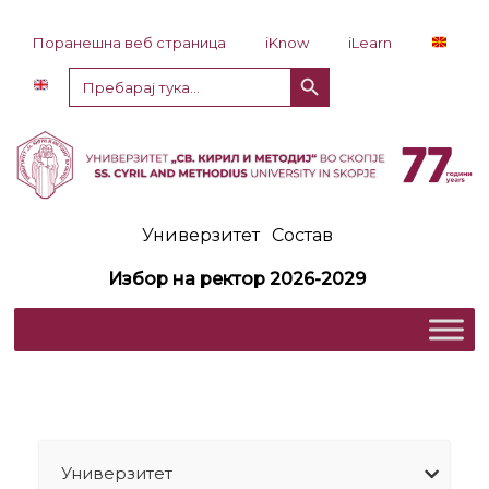
Прескокни до содржина
Поранешна веб страница
iKnow
iLearn
Копче за пребарување
Пребарај
за:
Универзитет
Состав
Избор на ректор 2026-2029
Универзитет