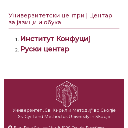
Универзитетски центри | Центар
за јазици и обука
Институт Конфуциј
Руски центар
Универзитет „Св. Кирил и Методиј“ во Скопје
Ss. Cyril and Methodius University in Skopje
Бул. „Гоце Делчев“ бр. 9, 1000 Скопје, Република