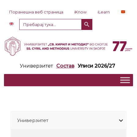
Прескокни до содржина
Поранешна веб страница
iKnow
iLearn
Копче за пребарување
Пребарај
за:
Универзитет
Состав
Уписи 2026/27
Универзитет