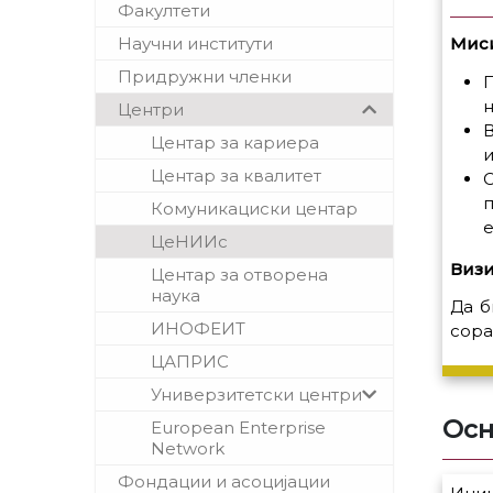
Факултети
Миси
Научни институти
Придружни членки
П
Центри
Центар за кариера
и
Центар за квалитет
С
Комуникациски центар
е
ЦеНИИс
Визи
Центар за отворена
наука
Да б
ИНОФЕИТ
сора
ЦАПРИС
Универзитетски центри
Осн
European Enterprise
Network
Фондации и асоцијации