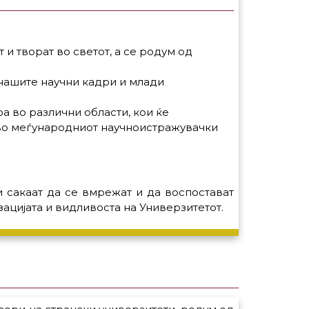
и творат во светот, а се родум од
нашите научни кадри и млади
а во различни области, кои ќе
во меѓународниот научноистражувачки
 сакаат да се вмрежат и да воспостават
ацијата и видливоста на Универзитетот.