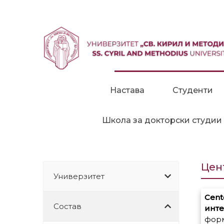
Прескокни до содржина
Настава
Студенти
Школа за докторски студии
Цен
Универзитет
Cen
Состав
инт
форм