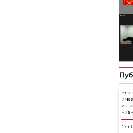
Пуб
Член
имаа
истр
нивн
Cente