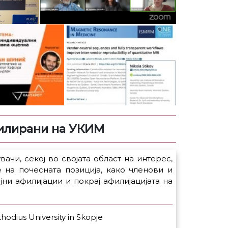
илирани на УКИМ
чи, секој во својата област на интерес,
 на почесната позиција, како членови и
ни афилијации и покрај афилијацијата на
hodius University in Skopje