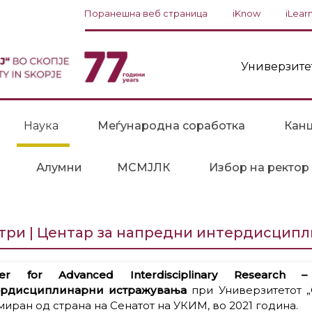
Поранешна веб страница
iKnow
iLear
Универзите
Наука
Меѓународна соработка
Канц
Алумни
МСМЈЛК
Избор на ректор
три | Центар за напредни интердисцип
ter for Advanced Interdisciplinary Resear
ердисциплинарни истражувања
при Универзитетот „
иран од страна на Сенатот на УКИМ, во 2021 година.