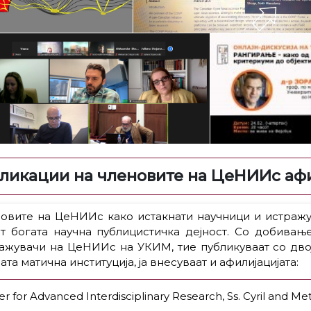
ликации на членовите на ЦеНИИс аф
овите на ЦеНИИс како истакнати научници и истражува
т богата научна публицистичка дејност. Со добивање
ажувачи на ЦеНИИс на УКИМ, тие публикуваат со двој
ата матична институција, ја внесуваат и афилијацијата:
r for Advanced Interdisciplinary Research, Ss. Cyril and Met