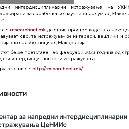
едни интердисциплинарни истражувања на УКИ
ересирани за соработка со научници родум од Македо
ва.
та е
researchnet.mk
да стане простор каде што македо
јавуваат своите истражувачки интереси, вештини и о
цијални соработници од Македонија.
тот беше претставен во февруари 2023 година од стр
едни интердисциплинарни истражувања.
ружете ни се:
http://researchnet.mk/
ивности