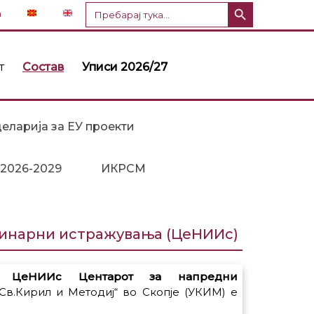
Копче за пребарување
Пребарај
n
за:
т
Состав
Уписи 2026/27
еларија за ЕУ проекти
 2026-2029
ИКРСМ
линарни истражувања (ЦеНИИс)
ch – ЦеНИИс Центарот за напредни
Св.Кирил и Методиј“ во Скопје (УКИМ) е