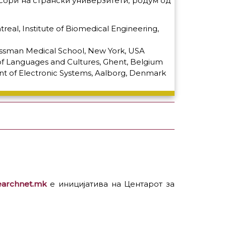
ори на странски универзитети, родум од
real, Institute of Biomedical Engineering,
rossman Medical School, New York, USA
of Languages and Cultures, Ghent, Belgium
ent of Electronic Systems, Aalborg, Denmark
earchnet.mk
е иницијатива на Центарот за