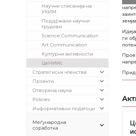
Научни списанија на
напр
УКИМ
заинт
земја
Поддржани научни
трудови
Идеја
Science Communication
ги об
потен
Art Communication
Културни активности
Проек
напр
ЦеНИИс
Стратегиски членства
Прид
Проекти
Отворена наука
Акт
Policies
Информативни податоци
Меѓународна
соработка