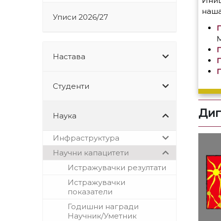
Иниц
наша
Уписи 2026/27
M
П
Настава
Студенти
Диг
Наука
Инфраструктура
Научни капацитети
Истражувачки резултати
Истражувачки
показатели
Годишни награди
Научник/Уметник