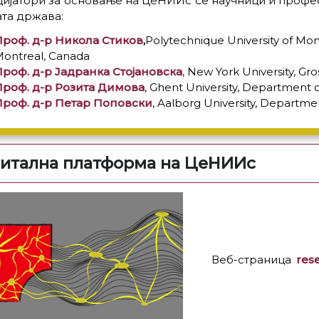
ијатори за основање на ЦеНИИс се научници и профес
та држава:
Проф. д-р Никола Стиков
,
Polytechnique University of Mont
ontreal, Canada
роф. д-р Јадранка Стојановска
, New York University, G
Проф. д-р Рoзита Димова
,
Ghent University, Department 
Проф. д-р Петар Поповски
, Aalborg University, Departm
итална платформа на ЦеНИИс
Веб-страница
res