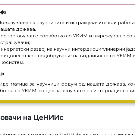
ја
оврзување на научниците и истражувачите кои работат 
нашата држава,
Воспоставување соработка со УКИМ и вмрежување со 
стражувачи;
инергетски развој на научни интердисциплинарни јадр
придонесат кон подобрување на видливоста на УКИМ 
косистем.
ја
иде матица за научници родум од нашата држава, кои
ботка со УКИМ, со цел зајакнување на интернационализ
овачи на ЦеНИИс