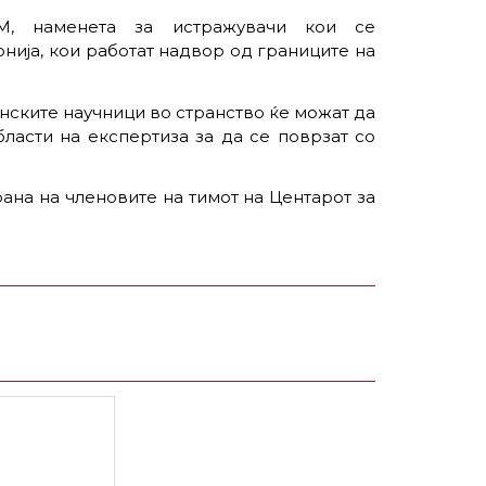
М, наменета за истражувачи кои се
нија, кои работат надвор од границите на
нските научници во странство ќе можат да
бласти на експертиза за да се поврзат со
ана на членовите на тимот на Центарот за