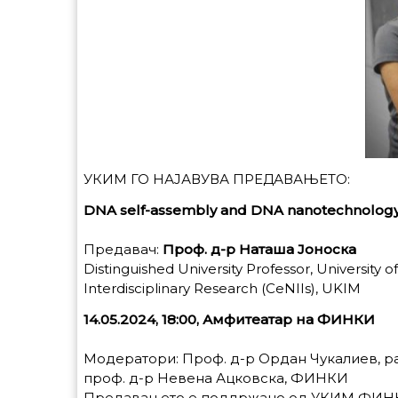
УКИМ ГО НАЈАВУВА ПРЕДАВАЊЕТО:
DNA self-assembly and DNA nanotechnolog
Предавач:
Проф. д-р Наташа Јоноска
Distinguished University Professor, University 
Interdisciplinary Research (CeNIIs), UKIM
14.05.2024, 18:00, Амфитеатар на ФИНКИ
Модератори: Проф. д-р Ордан Чукалиев, р
проф. д-р Невена Ацковска, ФИНКИ
Предавањето е поддржано од УКИМ ФИНКИ, F