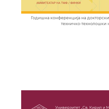
Годишна конференција на докторски
техничко-технолошки 
Универзитет „Св. Кирил и М