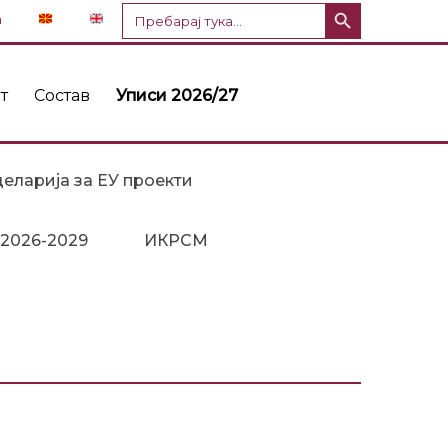
Копче за пребарување
Пребарај
n
за:
т
Состав
Уписи 2026/27
еларија за ЕУ проекти
 2026-2029
ИКРСМ