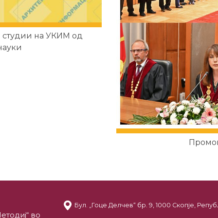
 студии на УКИМ од
науки
Промоц
Бул. „Гоце Делчев“ бр. 9, 1000 Скопје, Реп
етодиј“ во