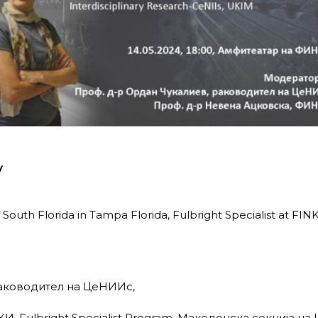
y
of South Florida in Tampa Florida, Fulbright Specialist at FI
аководител на ЦеНИИс,
ulbright Specialist Program, Македонска секција на 