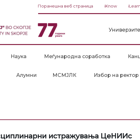
Поранешна веб страница
iKnow
iLear
Универзите
Наука
Меѓународна соработка
Канц
Алумни
МСМЈЛК
Избор на ректор
исциплинарни истражувања ЦеНИИс