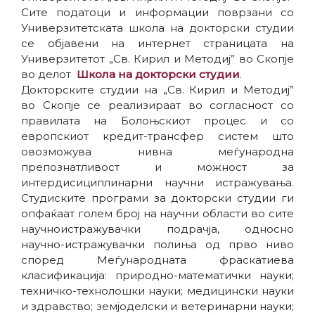
Сите податоци и информации поврзани со
Универзитетската школа на докторски студии
се објавени на интернет страницата на
Универзитетот „Св. Кирил и Методиј” во Скопје
во делот
Школа на докторски студии
.
Докторските студии на „Св. Кирил и Методиј”
во Скопје се реализираат во согласност со
правилата на Болоњскиот процес и со
европскиот кредит-трансфер систем што
овозможува нивна меѓународна
препознатливост и можност за
интердисициплинарни научни истражувања.
Студиските програми за докторски студии ги
опфаќаат голем број на научни области во сите
научнoистражувачки подрачја, односно
научно-истражувачки полиња од прво ниво
според Меѓународната фраскатиева
класификација: природно-математички науки;
техничко-технолошки науки; медицински науки
и здравство; земјоделски и ветеринарни науки;