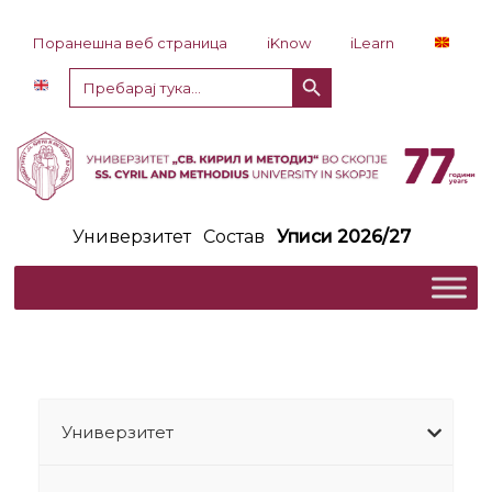
Прескокни до содржина
Поранешна веб страница
iKnow
iLearn
Копче за пребарување
Пребарај
за:
Универзитет
Состав
Уписи 2026/27
Универзитет