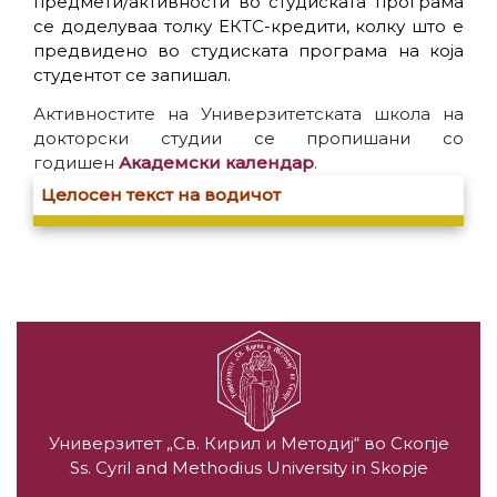
предмети/активности во студиската програма
се доделуваа толку ЕКТС-кредити, колку што е
предвидено во студиската програма на која
студентот се запишал.
Активностите на Универзитетската школа на
докторски студии се пропишани со
годишен
Академски календар
.
Целосен текст на водичот
Универзитет „Св. Кирил и Методиј“ во Скопје
Ss. Cyril and Methodius University in Skopje