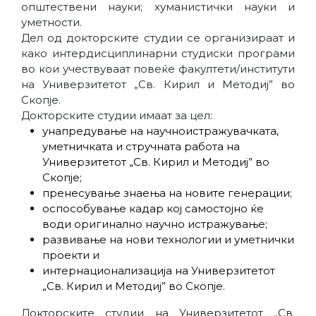
општествени науки; хуманистички науки и
уметности.
Дел од докторските студии се организираат и
како интердисциплинарни студиски програми
во кои учествуваат повеќе факултети/институти
на Универзитетот „Св. Кирил и Методиј” во
Скопје.
Докторските студии имаат за цел:
унапредување на научноистражувачката,
уметничката и стручната работа на
Универзитетот „Св. Кирил и Методиј” во
Скопје;
пренесување знаења на новите генерации;
оспособување кадар кој самостојно ќе
води оригинално научно истражување;
развивање на нови технологии и уметнички
проекти и
интернационализација на Универзитетот
„Св. Кирил и Методиј” во Скопје.
Докторските студии на Универзитетот „Св.