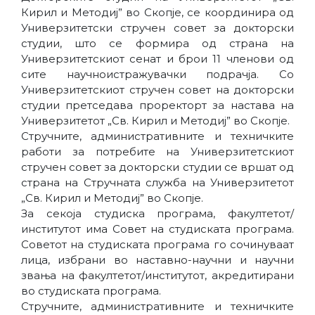
Кирил и Методиј” во Скопје, се координира од
Универзитетски стручен совет за докторски
студии, што се формира од страна на
Универзитетскиот сенат и брои 11 членови од
сите научноистражувачки подрачја. Со
Универзитетскиот стручен совет на докторски
студии претседава проректорт за настава на
Универзитетот „Св. Кирил и Методиј” во Скопје.
Стручните, административните и техничките
работи за потребите на Универзитетскиот
стручен совет за докторски студии се вршат од
страна на Стручната служба на Универзитетот
„Св. Кирил и Методиј” во Скопје.
За секоја студиска програма, факултетот/
институтот има Совет на студиската програма.
Советот на студиската програма го сочинуваат
лица, избрани во наставно-научни и научни
звања на факултетот/институтот, акредитирани
во студиската програма.
Стручните, административните и техничките