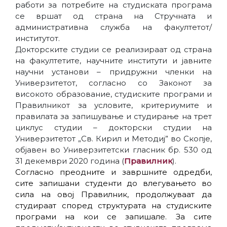
работи за потребите на студиската програма
се вршат од страна на Стручната и
административна служба на факултетот/
институтот.
Докторските студии се реализираат од страна
на факултетите, научните институти и јавните
научни установи – придружни членки на
Универзитетот, согласно со Законот за
високото образование, студиските програми и
Правилникот за условите, критериумите и
правилата за запишување и студирање на трет
циклус студии – докторски студии на
Универзитетот „Св. Кирил и Методиј” во Скопје,
објавен во Универзитетски гласник бр. 530 од
31 декември 2020 година (
Правилник
).
Согласно преодните и завршните одредби,
сите запишани студенти до влегувањето во
сила на овој Правилник, продолжуваат да
студираат според структурата на студиските
програми на кои се запишале. За сите