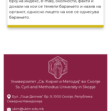
број на индекс, е-mail), околности, факти и
докази на кои се темели барањето и назив на
органот, односно лицето на кое се однесува
барањето.
Универзитет „Св. Кирил и Методиј“ во Скопје
Ss. Cyril and Methodius University in Skopje
Бул. „Гоце Делчев“ бр. 9, 1000 Скопје, Република
Северна Македонија
ukim@ukim.edu.mk