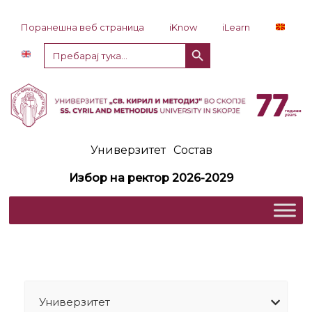
Прескокни до содржина
Поранешна веб страница
iKnow
iLearn
Копче за пребарување
Пребарај
за:
Универзитет
Состав
Избор на ректор 2026-2029
Универзитет