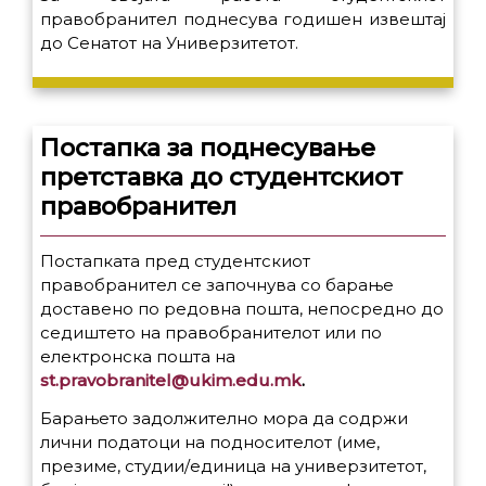
правобранител поднесува годишен извештај
до Сенатот на Универзитетот.
Постапка за поднесување
претставка до студентскиот
правобранител
Постапката пред студентскиот
правобранител се започнува со барање
доставено по редовна пошта, непосредно до
седиштето на правобранителот или по
електронска пошта на
st.pravobranitel@ukim.edu.mk
.
Барањето задолжително мора да содржи
лични податоци на подносителот (име,
презиме, студии/единица на универзитетот,