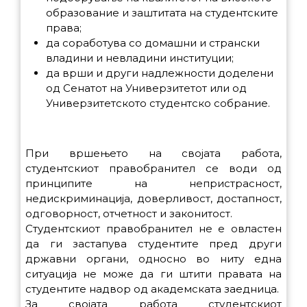
образование и заштитата на студентските
права;
да соработува со домашни и странски
владини и невладини институции;
да врши и други надлежности доделени
од Сенатот на Универзитетот или од
Универзитетското студентско собрание.
При вршењето на својата работа,
студентскиот правобранител се води од
принципите на непристрасност,
недискриминација, доверливост, достапност,
одговорност, отчетност и законитост.
Студентскиот правобранител не е овластен
да ги застапува студентите пред други
државни органи, односно во ниту една
ситуација не може да ги штити правата на
студентите надвор од академската заедница.
За својата работа студентскиот