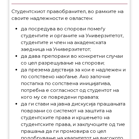
Студентскиот правобранител, во рамките на
своите надлежности е овластен:
да посредува во спорови помеѓу
студентите и органите на Универзитетот,
студентите и член на академската
заедница на Универзитетот;
да дава препораки во конкретни случаи
со цел разрешување на спорови;
да презема дејствија за кои е надлежен и
по сопствено наоѓање. Ако започне
постапка по сопствена иницијатива,
потребна е согласност од студентот на
кого му се повредени правата;
да ги стави на јавна дискусија прашањата
поврзани со системот на заштита на
студентските права и кршењето на
студентските права, и заклучоците од тие
прашања да ги промовира со цел
подобрување на квалитетот на високото