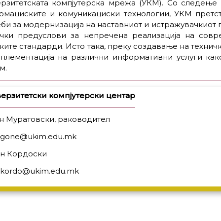
ерзитетската компјутерска мрежа (УКМ). Со следењ
рмациските и комуникациски технологии, УКМ претст
би за модернизација на наставниот и истражувачкиот
ички предуслови за непречена реализација на совр
ките стандарди. Исто така, преку создавање на технич
мплементација на различни информативни услуги ка
м.
ерзитетски компјутерски центар
н Муратовски, раководител
: gone@ukim.edu.mk
н Кордоски
: kordo@ukim.edu.mk