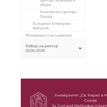
Центар за јазици и
обука
Конгресен центар –
Охрид
European Enterprise
Network
Фондации и асоцијации
Избор на ректор
2026-2029
Универзитет „Св. Кирил и М
Скопје
Ss. Cyril and Methodius Univers