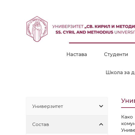
Прескокни до содржина
Настава
Студенти
Школа за д
Уни
Универзитет
Како
комун
Состав
Унив