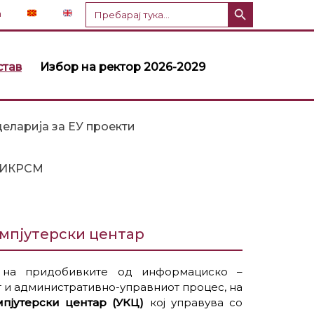
Копче за пребарување
Пребарај
n
за:
став
Избор на ректор 2026-2029
еларија за ЕУ проекти
ИКРСМ
омпјутерски центар
е на придобивките од информациско –
т и административно-управниот процес, на
пјутерски центар (УКЦ)
кој управува со