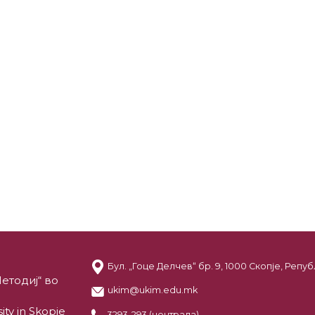
Бул. „Гоце Делчев“ бр. 9, 1000 Скопје, Реп
етодиј“ во
ukim@ukim.edu.mk
ity in Skopje
3293-293 (централа)