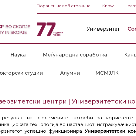
Поранешна веб страница
iKnow
iLear
Универзитет
Со
Наука
Меѓународна соработка
Канц
окторски студии
Алумни
МСМЈЛК
верзитетски центри | Универзитетски к
 резултат на зголемените потреби за користењ
икациската технологија во наставниот, истражувачкио
ерзитетот успешно функционира
Универзитетски ком