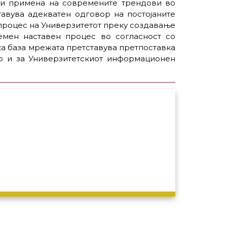
е и примена на современите трендови во
авува адекватен одговор на постојаните
 процес на Универзитетот преку создавање
емен наставен процес во согласност со
ка база мрежата претставува претпоставка
ко и за Универзитетскиот информационен