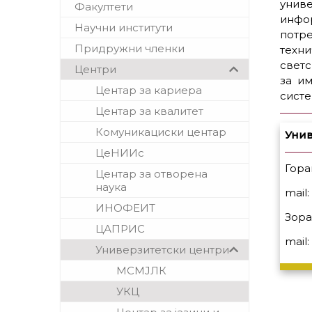
унив
Факултети
инфо
Научни институти
потре
Придружни членки
техн
светс
Центри
за и
Центар за кариера
систе
Центар за квалитет
Комуникациски центар
Унив
ЦеНИИс
Гора
Центар за отворена
наука
mail
ИНОФЕИТ
Зора
ЦАПРИС
mail
Универзитетски центри
МСМЈЛК
УКЦ