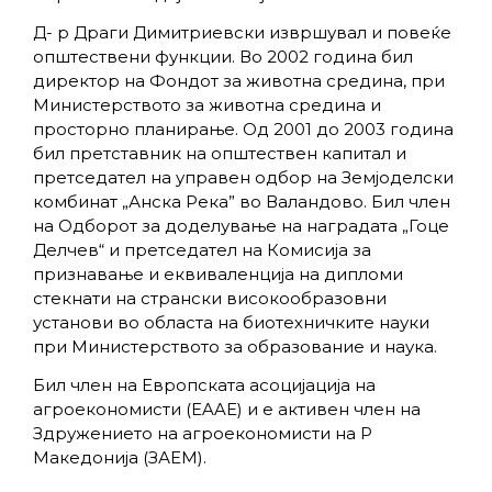
Д- р Драги Димитриевски извршувал и повеќе
општествени функции. Во 2002 година бил
директор на Фондот за животна средина, при
Министерството за животна средина и
просторно планирање. Од 2001 до 2003 година
бил претставник на општествен капитал и
претседател на управен одбор на Земјоделски
комбинат „Анска Река” во Валандово. Бил член
на Одборот за доделување на наградата „Гоце
Делчев“ и претседател на Комисија за
признавање и еквиваленција на дипломи
стекнати на странски високообразовни
установи во областа на биотехничките науки
при Министерството за образование и наука.
Бил член на Европската асоцијација на
агроекономисти (EAAE) и е активен член на
Здружението на агроекономисти на Р
Македонија (ЗАЕМ).