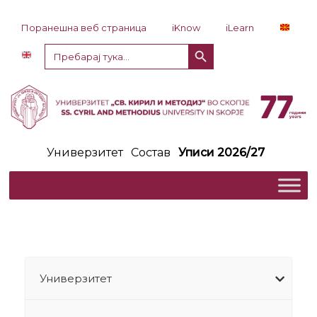
Прескокни до содржина
Поранешна веб страница
iKnow
iLearn
Копче за пребарување
Пребарај
за:
Универзитет
Состав
Уписи 2026/27
Универзитет