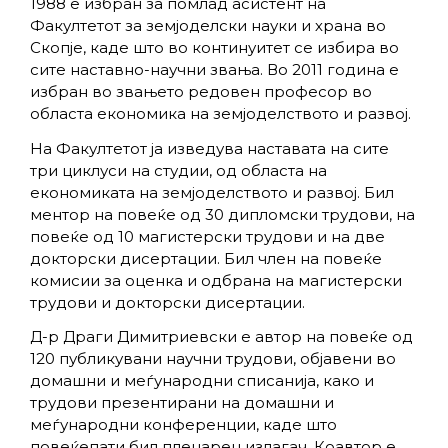
1988 е избран за помлад асистент на
Факултетот за земјоделски науки и храна во
Скопје, каде што во континуитет се избира во
сите наставно-научни звања. Во 2011 година е
избран во звањето редовен професор во
областа економика на земјоделството и развој.
На Факултетот ја изведува наставата на сите
три циклуси на студии, од областа на
економиката на земјоделството и развој. Бил
ментор на повеќе од 30 дипломски трудови, на
повеќе од 10 магистерски трудови и на две
докторски дисертации. Бил член на повеќе
комисии за оценка и одбрана на магистерски
трудови и докторски дисертации.
Д-р Драги Димитриевски е автор на повеќе од
120 публикувани научни трудови, објавени во
домашни и меѓународни списанија, како и
трудови презентирани на домашни и
меѓународни конференции, каде што
повеќепати бил пленарен излагач. Коавтор е