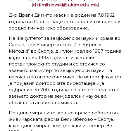
(
d.dimitrievski@ukim.edu.mk
)
Д-р Драги Димитриевски е роден на 7.8.1962
година во Скопје, каде што завршил основно и
средно гимназиско образование.
На Факултетот за земјоделски науки и храна во
Скопје, при Универзитетот „Св. Кирил и
Методиј“ во Скопје, дипломирал во 1987 година,
каде што во 1993 година ги завршил
постдипломските студии и се стекнал со
звањето магистер по земјоделски науки, на
насоката за агроекономика. На истиот факултет
ја пријавил докторската дисертација и ја
одбранил во 2001 година, со што се стекнал со
звањето доктор на земјоделски науки, во
областа на агроекономиката.
По дипломирањето, кратко време работел во
живинарската фарма Белимбегово – Скопје,
како дипломиран земјоделски инженер. Во