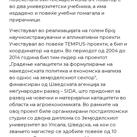
во два универзитетски учебника, а има
издадено и повеќе учебни помагала и
прирачници.
Учествувал во реализацијата на голем број
научноистражувачки и апликативни проекти.
Учествувал во повеќе TEMPUS-проекти, а бил и
координатор на еден. Во периодот од 2004 до
2014 година бил тим-лидер на проектот
„Градење капацитети за формулирање на
македонската политика и економска анализа
во однос на земјоделскиот сектор”,
финансиран од Шведската агенција за
меѓународен развој – SIDA, што придонел за
развој на човечки и материјални капацитети во
областа на агроекономиката. Во рамките на
овој проект биле организирани постдипломски
студии со двојна диплома со Земјоделскиот
универзитет во Упсала, Шведска, на кои со
звањето магистер се здобиле повеќе од 10