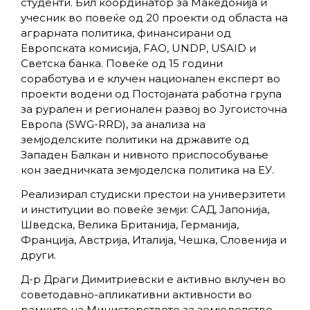
студенти. Бил координатор за Македонија и
учесник во повеќе од 20 проекти од областа на
аграрната политика, финансирани од
Европската комисија, FAO, UNDP, USAID и
Светска банка. Повеќе од 15 години
соработува и е клучен национален експерт во
проекти водени од Постојаната работна група
за рурален и регионален развој во Југоисточна
Европа (SWG-RRD), за анализа на
земјоделските политики на државите од
Западен Балкан и нивното приспособување
кон заедничката земјоделска политика на ЕУ.
Реализирал студиски престои на универзитети
и институции во повеќе земји: САД, Јапонија,
Шведска, Велика Британија, Германија,
Франција, Австрија, Италија, Чешка, Словенија и
други.
Д-р Драги Димитриевски е активно вклучен во
советодавно-апликативни активности во
рамките на Министерството за земјоделство,