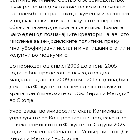
шумарство и водостопанство во изготвување
на голем број стратешки документи и законски
и подзаконски акти, како клучен експерт во
областа на земјоделските политики. Познат е
како еден од позначајните креатори на јавното
мислење за земјоделските политики, преку
многубројни јавни настапи и напишани статии и
колумни во медиумите.
Во периодот од април 2003 до април 2005
година бил продекан за наука, а во два
мандата, од април 2009 до мај 2017 година, бил
декан на Факултетот за земјоделски науки и
храна при Универзитетот „Св. Кирил и Методиј“
во Скопје.
Учествувал во универзитетската Комисија за
управување со Конгресниот центар, како и во
повеќе комисии при Факултетот. Од јуни 2023
година е член на Сенатот на Универзитетот „Св.
Кирил и Методиј“ во Скопје.