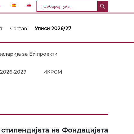
Копче за пребарување
Пребарај
n
за:
т
Состав
Уписи 2026/27
еларија за ЕУ проекти
 2026-2029
ИКРСМ
 стипендијата на Фондацијата