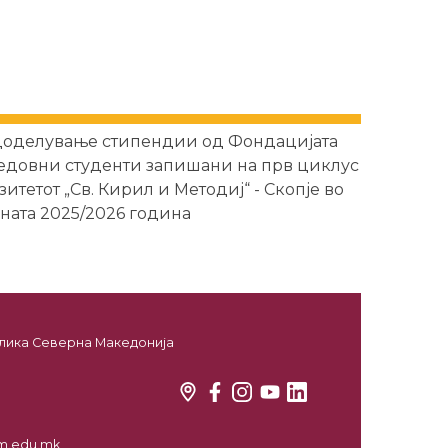
оделување стипендии од Фондацијата
редовни студенти запишани на прв циклус
итетот „Св. Кирил и Методиј“ - Скопје во
ната 2025/2026 година
ублика Северна Македонија
kim.edu.mk