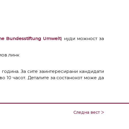
he Bundesstiftung Umwelt
) нуди можност за
иов линк
а година. За сите заинтересирани кандидати
во 10 часот. Деталите за состанокот може да
Следна вест ᐳ