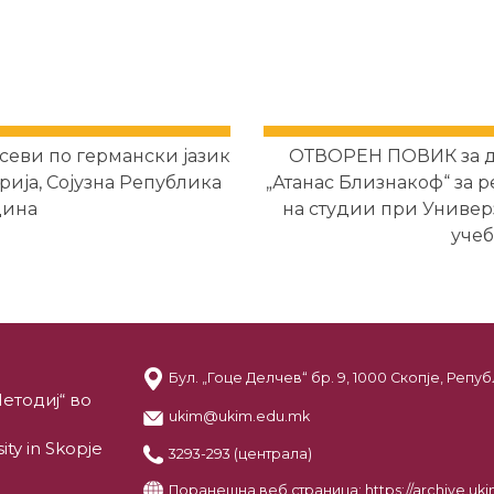
севи по германски јазик
ОТВОРЕН ПОВИК за д
ија, Сојузна Република
„Атанас Близнакоф“ за 
дина
на студии при Универз
учеб
Бул. „Гоце Делчев“ бр. 9, 1000 Скопје, Реп
етодиј“ во
ukim@ukim.edu.mk
ity in Skopje
3293-293 (централа)
Поранешна веб страница:
https://archive.u