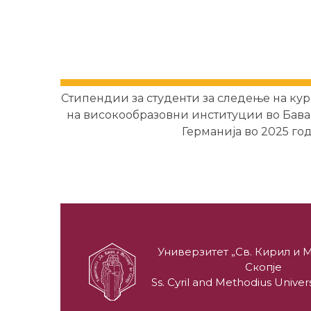
Стипендии за студенти за следење на кур
на високообразовни институции во Бавар
Германија во 2025 го
Универзитет „Св. Кирил и М
Скопје
Ss. Cyril and Methodius Univers