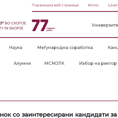
Поранешна веб страница
iKnow
iLear
Универзите
Наука
Меѓународна соработка
Канц
Алумни
МСМЈЛК
Избор на ректор
анок со заинтересирани кандидати за