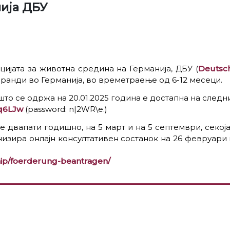
нија ДБУ
ијата за животна средина на Германија, ДБУ (
Deutsc
ранди во Германија, во времетраење од 6-12 месеци.
то се одржа на 20.01.2025 година е достапна на следн
nq6LJw
(password: n|2WR\e.)
 двапати годишно, на 5 март и на 5 септември, секој
низира онлајн консултативен состанок на 26 февруари 
hip/foerderung-beantragen/