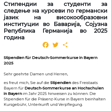
Стипендии за студенти за
следење на курсеви по германски
јазик на високообразовни
институции во Баварија, Сојузна
Република Германија во 2025
година
Facebook
Twitter
Share
Stipendien für Deutsch-Sommerkurse in Bayern
2025
Sehr geehrte Damen und Herren,
es freut mich, Sie auf die
Stipendien
des Freistaats
Bayern für
Deutsch-Sommerkurse an Hochschulen
in Bayern
im Jahr 2025 hinweisen zu können. Die
Stipendien für die Präsenz-Kurse in Bayern beinhalten
Kursgebühr, Unterkunft und Verpflegung.