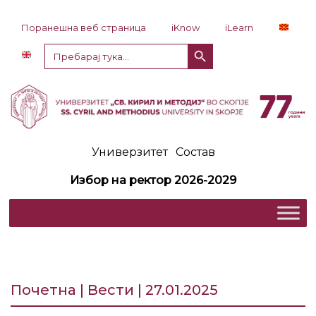
Прескокни до содржина
Поранешна веб страница
iKnow
iLearn
Копче за пребарување
Пребарај
за:
Универзитет
Состав
Избор на ректор 2026-2029
Почетна | Вести | 27.01.2025