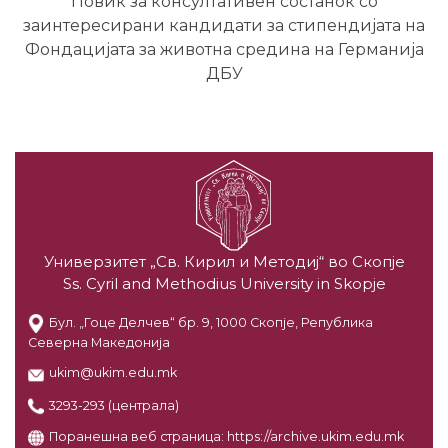
Повик за консултативен состанок со
заинтересирани кандидати за стипендијата на
Фондацијата за животна средина на Германија
ДБУ
Универзитет „Св. Кирил и Методиј“ во Скопје
Ss. Cyril and Methodius University in Skopje
Бул. „Гоце Делчев“ бр. 9, 1000 Скопје, Република
Северна Македонија
ukim@ukim.edu.mk
3293-293 (централа)
Поранешна веб страница:
https://archive.ukim.edu.mk