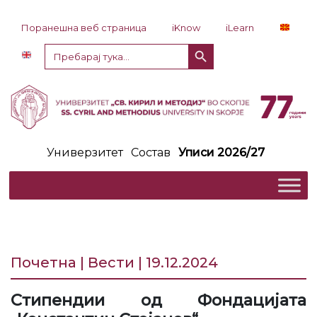
Прескокни до содржина
Поранешна веб страница
iKnow
iLearn
Копче за пребарување
Пребарај
за:
Универзитет
Состав
Уписи 2026/27
Почетна | Вести | 19.12.2024
Стипендии од Фондацијата