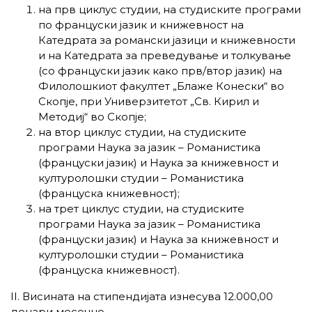
на прв циклус студии, на студиските програми
по француски јазик и книжевност на
Катедрата за романски јазици и книжевности
и на Катедрата за преведување и толкување
(со француски јазик како прв/втор јазик) на
Филолошкиот факултет „Блаже Конески“ во
Скопје, при Универзитетот „Св. Кирил и
Методиј“ во Скопје;
на втор циклус студии, на студиските
програми Наука за јазик – Романистика
(француски јазик) и Наука за книжевност и
културолошки студии – Романистика
(француска книжевност);
на трет циклус студии, на студиските
програми Наука за јазик – Романистика
(француски јазик) и Наука за книжевност и
културолошки студии – Романистика
(француска книжевност).
II. Висината на стипендијата изнесува 12.000,00
денари месечно.