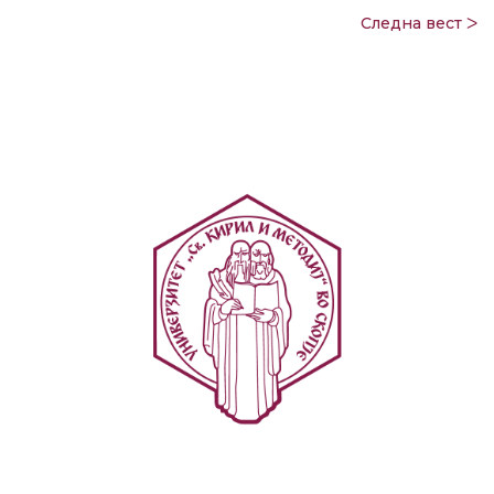
Следна вест ᐳ