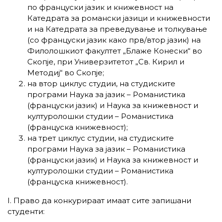
по француски јазик и книжевност на
Катедрата за романски јазици и книжевности
и на Катедрата за преведување и толкување
(со француски јазик како прв/втор јазик) на
Филолошкиот факултет „Блаже Конески“ во
Скопје, при Универзитетот „Св. Кирил и
Методиј“ во Скопје;
на втор циклус студии, на студиските
програми Наука за јазик – Романистика
(француски јазик) и Наука за книжевност и
културолошки студии – Романистика
(француска книжевност);
на трет циклус студии, на студиските
програми Наука за јазик – Романистика
(француски јазик) и Наука за книжевност и
културолошки студии – Романистика
(француска книжевност).
I. Право да конкурираат имаат сите запишани
студенти: