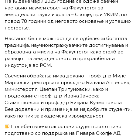
На 16 декември 2025 година се одржа свечен
наставно-научен совет на Факултетот за
земјоделски науки и храна – Скопје, при УКИМ, по
повод 78 години од неговото основање и успешно
постоење.
Настанот беше можност да се одбележи богатата
традиција, научноистражувачките достигнувања и
образовната мисија на Факултетот како столб во
развојот на земјоделството и прехранбената
индустрија во РСМ.
Свечени обраќања имаа деканот проф. д-р Миле
Маркоски, ректорката проф. д-р Биљана Ангелова,
министерот г. Цветан Трипуновски, како и
продеканите проф. д-р Ивана Јанеска-
Стаменковска и проф. д-р Билјана Кузмановска.
Беа доделени и признанија за најдобрите студенти,
како поттик за академска извонредност.
Посебен впечаток остави студентското пиво,
подготвено со поддршка на Пивара Скопје АД,