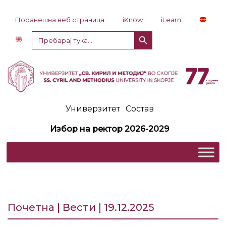
Прескокни до содржина
Поранешна веб страница
iKnow
iLearn
Копче за пребарување
Пребарај
за:
Универзитет
Состав
Избор на ректор 2026-2029
Почетна | Вести | 19.12.2025