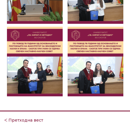
ᐸ Претходна вест