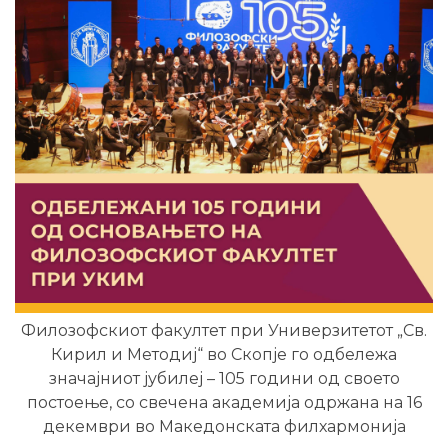
Филозофскиот факултет при Универзитетот „Св.
Кирил и Методиј“ во Скопје го одбележа
значајниот јубилеј – 105 години од своето
постоење, со свечена академија одржана на 16
декември во Македонската филхармонија