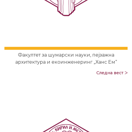
Факултет за шумарски науки, пејзажна
архитектура и екоинженеринг „Ханс Ем“
Следна вест ᐳ