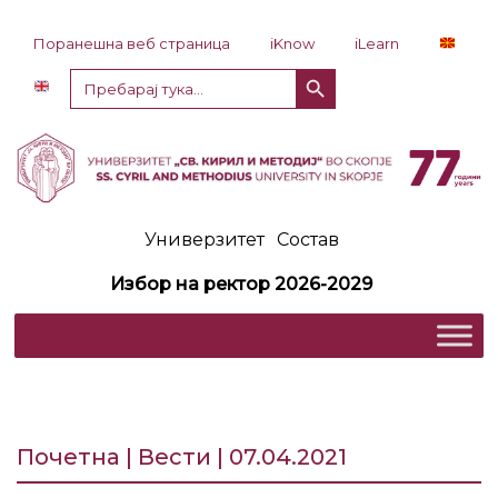
Прескокни до содржина
Поранешна веб страница
iKnow
iLearn
Копче за пребарување
Пребарај
за:
Универзитет
Состав
Избор на ректор 2026-2029
Почетна | Вести | 07.04.2021