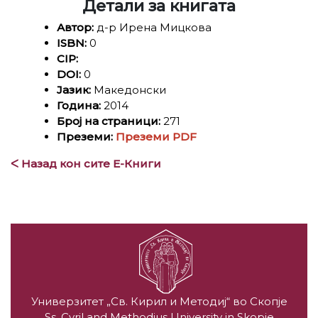
Детали за книгата
Автор:
д-р Ирена Мицкова
ISBN:
0
CIP:
DOI:
0
Јазик:
Македонски
Година:
2014
Број на страници:
271
Преземи:
Преземи PDF
ᐸ Назад кон сите Е-Книги
Универзитет „Св. Кирил и Методиј“ во Скопје
Ss. Cyril and Methodius University in Skopje