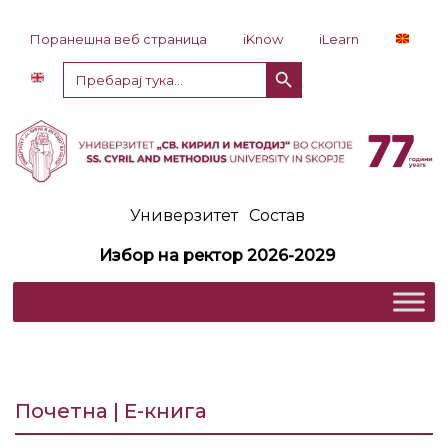
Прескокни до содржина
Поранешна веб страница
iKnow
iLearn
Копче за пребарување
Пребарај
за:
Универзитет
Состав
Избор на ректор 2026-2029
Почетна | Е-книга