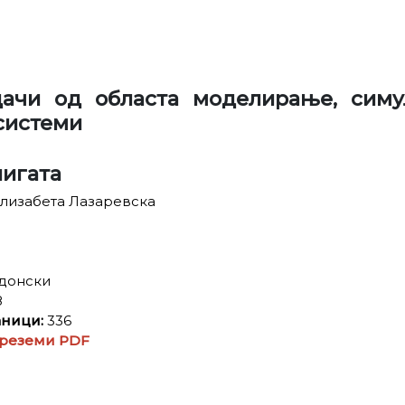
ачи од областа моделирање, симу
системи
нигата
лизабета Лазаревска
донски
8
аници:
336
реземи PDF