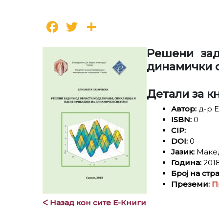
Facebook
Twitter
Share
Решени зад
динамички 
Детали за к
Автор:
д-р Е
ISBN:
0
CIP:
DOI:
0
Јазик:
Маке
Година:
201
Број на стр
Преземи:
П
ᐸ Назад кон сите Е-Книги