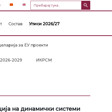
Копче за пребарување
Пребарај
n
за:
т
Состав
Уписи 2026/27
еларија за ЕУ проекти
 2026-2029
ИКРСМ
ција на динамички системи