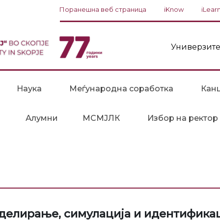
Поранешна веб страница
iKnow
iLear
Универзите
Наука
Меѓународна соработка
Канц
Алумни
МСМЈЛК
Избор на ректор
делирање, симулација и идентифика