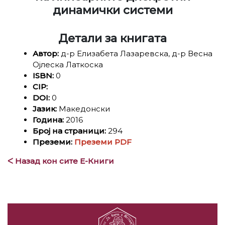
динамички системи
Детали за книгата
Автор:
д-р Елизабета Лазаревска, д-р Весна
Ојлеска Латкоска
ISBN:
0
CIP:
DOI:
0
Јазик:
Македонски
Година:
2016
Број на страници:
294
Преземи:
Преземи PDF
ᐸ Назад кон сите Е-Книги