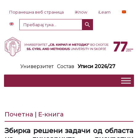
Прескокни до содржина
Поранешна веб страница
iKnow
iLearn
Копче за пребарување
Пребарај
за:
Универзитет
Состав
Уписи 2026/27
Почетна | Е-книга
Збирка решени задачи од областа