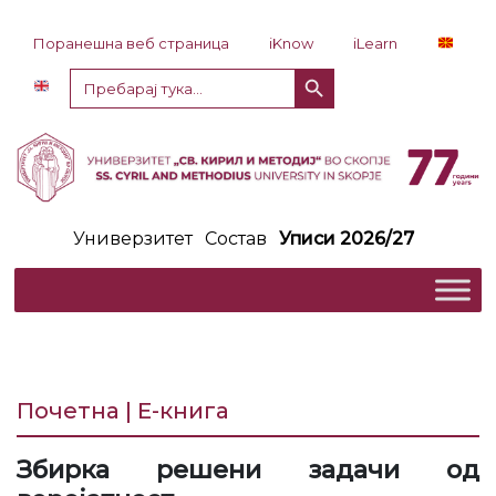
Прескокни до содржина
Поранешна веб страница
iKnow
iLearn
Копче за пребарување
Пребарај
за:
Универзитет
Состав
Уписи 2026/27
Почетна | Е-книга
Збирка решени задачи од