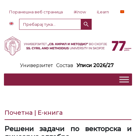
Прескокни до содржина
Поранешна веб страница
iKnow
iLearn
Копче за пребарување
Пребарај
за:
Универзитет
Состав
Уписи 2026/27
Почетна | Е-книга
Решени задачи по векторска и