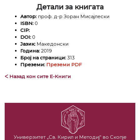
Детали за книгата
Автор:
проф. д-р Зоран Мисајлески
ISBN:
0
CIP:
DOI:
0
Јазик:
Македонски
Година:
2019
Број на страници:
313
Преземи:
Преземи PDF
ᐸ Назад кон сите Е-Книги
Универзитет „Св. Кирил и Методиј“ во Скопје