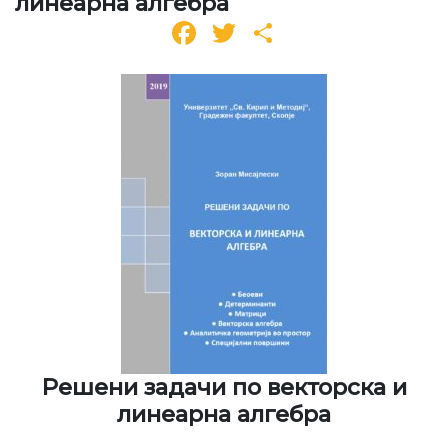
линеарна алгебра
Facebook
Twitter
Share
Решени задачи по векторска и
линеарна алгебра