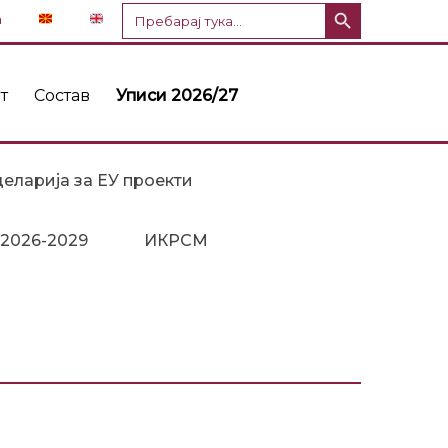
Копче за пребарување
Пребарај
n
за:
т
Состав
Уписи 2026/27
еларија за ЕУ проекти
 2026-2029
ИКРСМ