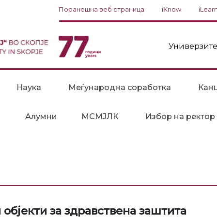
Поранешна веб страница
iKnow
iLear
Универзите
Наука
Меѓународна соработка
Канц
Алумни
МСМЈЛК
Избор на ректор
објекти за здравствена заштита