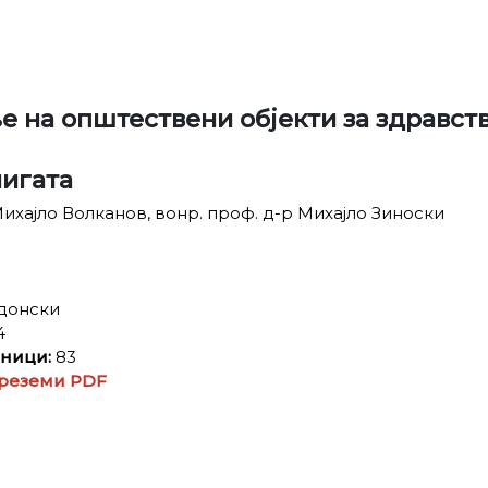
 на општествени објекти за здравст
нигата
ихајло Волканов, вонр. проф. д-р Михајло Зиноски
донски
4
аници:
83
реземи PDF