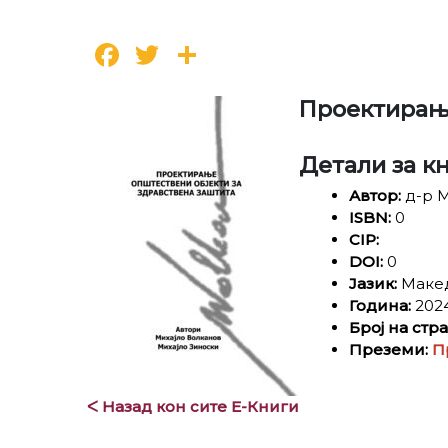
Facebook
Twitter
Share
Проектирање
Детали за к
Автор:
д-р М
ISBN:
0
CIP:
DOI:
0
Јазик:
Маке
Година:
202
Број на стр
Преземи:
П
ᐸ Назад кон сите Е-Книги