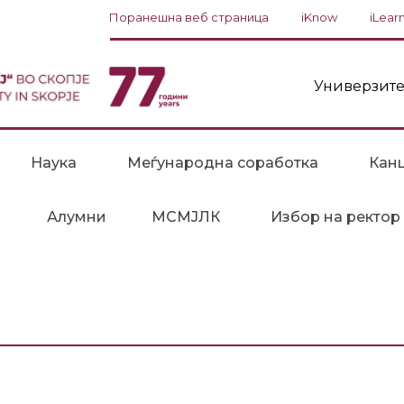
Поранешна веб страница
iKnow
iLear
Универзите
Наука
Меѓународна соработка
Канц
Алумни
МСМЈЛК
Избор на ректор