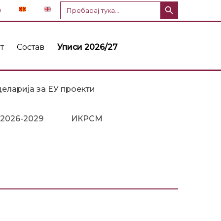
Копче за пребарување
Пребарај
n
за:
т
Состав
Уписи 2026/27
еларија за ЕУ проекти
 2026-2029
ИКРСМ