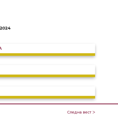
2024
А
Следна вест ᐳ