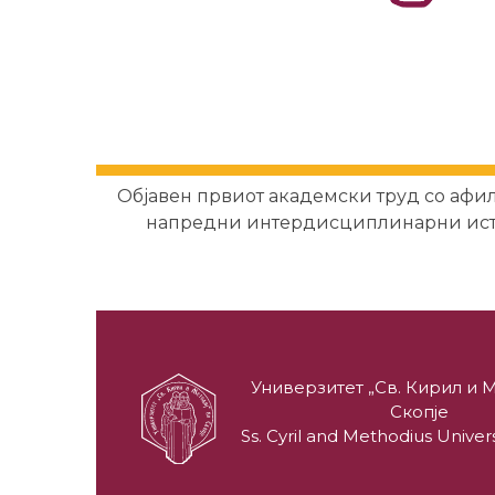
Објавен првиот академски труд со афил
напредни интердисциплинарни ис
Универзитет „Св. Кирил и М
Скопје
Ss. Cyril and Methodius Univers