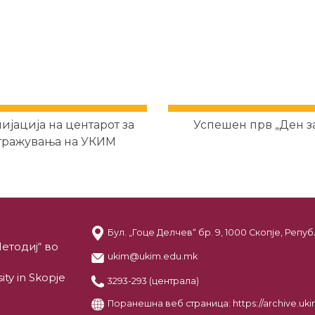
ијација на центарот за
Успешен прв „Ден за
тражувања на УКИМ
Бул. „Гоце Делчев“ бр. 9, 1000 Скопје, Реп
етодиј“ во
ukim@ukim.edu.mk
ity in Skopje
3293-293 (централа)
Поранешна веб страница:
https://archive.u