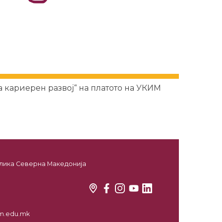
 кариерен развој“ на платото на УКИМ
ублика Северна Македонија
kim.edu.mk