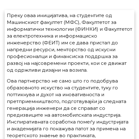
Преку оваа иницијатива, на студентите од
Машинскиот факултет (МФС), Факултетот за
информатички технологии (ФИНКИ) и Факултетот
за електротехника и информациско
инженерство (ФЕИТ) им се дава пристап до
напредни ресурси, менторство од искусни
професионалци и финансиска поддршка за
развој на најсовремени проекти, кои се движат
од одржливи дизајни на возила.
Ова партнерство не само што го подобрува
образовното искуство на студентите, туку го
поттикнува и духот на иновативноста и
претприемништвото, подготвувајќи ја следната
генерација инженери да се справат со
предизвиците на автомобилската индустрија.
Инспиративната соработка помеѓу индустријата
и академијата го покажува патот за примена на
теоретското знаење во практиката,