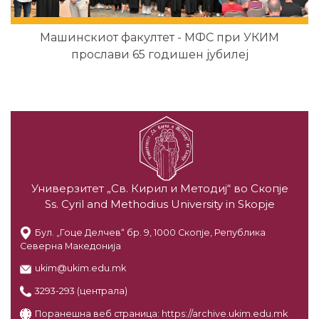
Машинскиот факултет - МФС при УКИМ
прослави 65 годишен јубилеј
Универзитет „Св. Кирил и Методиј“ во Скопје
Ss. Cyril and Methodius University in Skopje
Бул. „Гоце Делчев“ бр. 9, 1000 Скопје, Република
Северна Македонија
ukim@ukim.edu.mk
3293-293 (централа)
Поранешна веб страница:
https://archive.ukim.edu.mk