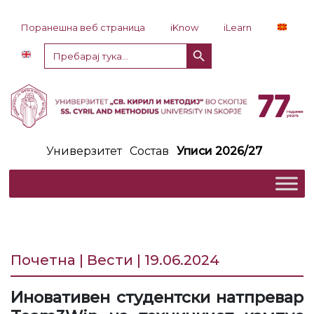
Прескокни до содржина
Поранешна веб страница
iKnow
iLearn
Копче за пребарување
Пребарај
за:
Универзитет
Состав
Уписи 2026/27
Почетна | Вести | 19.06.2024
Иновативен студентски натпревар