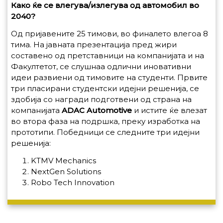
Како ќе се влегува/излегува од автомобил во
2040?
Од пријавените 25 тимови, во финалето влегоа 8
тима. На јавната презентација пред жири
составено од претставници на компанијата и на
Факултетот, се слушнаа одлични иновативни
идеи развиени од тимовите на студенти. Првите
три пласирани студентски идејни решенија, се
здобија со награди подготвени од страна на
компанијата
ADAC
Automotive
и истите ќе влезат
во втора фаза на подршка, преку изработка на
прототипи. Победници се следните три идејни
решенија:
KTMV Mechanics
NextGen Solutions
Robo Tech Innovation