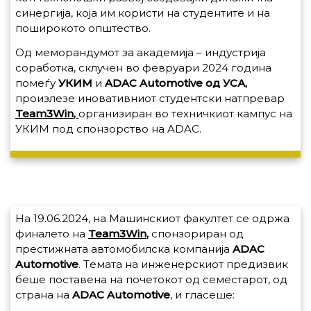
синергија, која им користи на студентите и на
поширокото општество.
Од меморандумот за академија – индустрија
соработка, склучен во февруари 2024 година
помеѓу
УКИМ
и
ADAC
Automotive
од УСА,
произлезе иновативниот студентски натпревар
Team
3
Win
,
организиран во техничкиот кампус на
УКИМ под спонзорство на ADAC.
На 19.06.2024, на Машинскиот факултет се одржа
финалето на
Team
3
Win
,
спонзориран од
престижната автомобилска компанија
ADAC
Automotive
. Tемата на инженерскиот предизвик
беше поставена на почетокот од семестарот, од
страна на
ADAC
Automotive
, и гласеше: