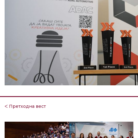
ᐸ Претходна вест