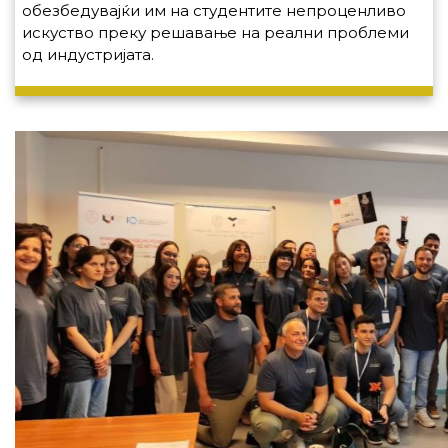
обезбедувајќи им на студентите непроценливо
искуство преку решавање на реални проблеми
од индустријата.