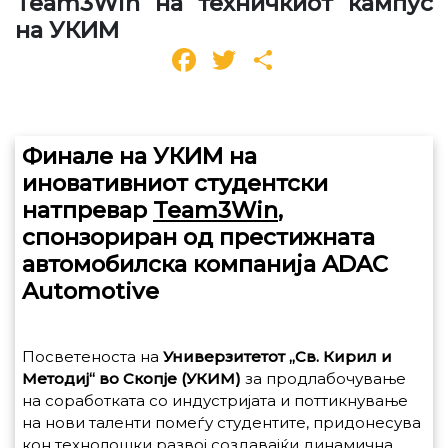
Team3Win на техничкиот кампус
на УКИМ
Facebook
Twitter
Share
Финале на УКИМ на
иновативниот студентски
натпревар
Team
3
Win
,
спонзориран од престижната
автомобилска компанија ADAC
Automotive
Посветеноста на
Универзитетот „Св. Кирил и
Методиј“
во Скопје (УКИМ)
за продлабочување
на соработката со индустријата и поттикнување
на нови таленти помеѓу студентите, придонесува
кон технолошки развој создавајќи динамична