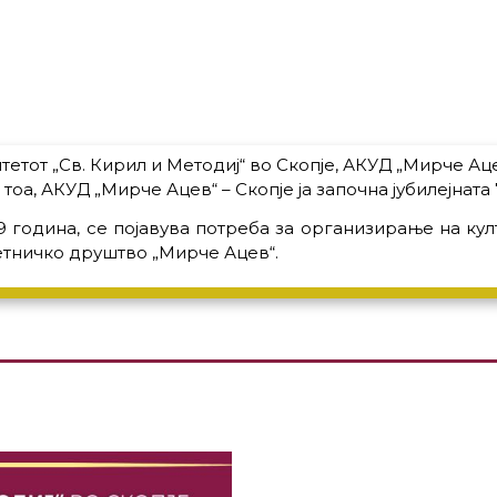
тетот „Св. Кирил и Методиј“ во Скопје, АКУД „Мирче А
тоа, АКУД „Мирче Ацев“ – Скопје ја започна јубилејната
година, се појавува потреба за организирање на кул
тничко друштво „Мирче Ацев“.