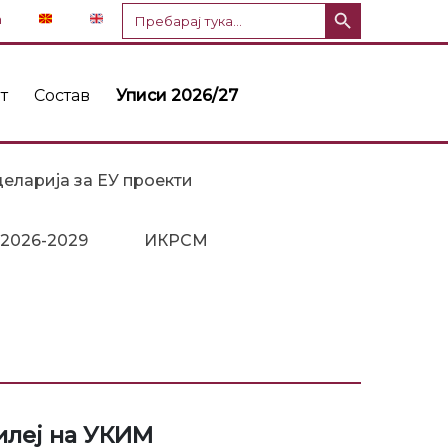
Копче за пребарување
Пребарај
n
за:
т
Состав
Уписи 2026/27
еларија за ЕУ проекти
 2026-2029
ИКРСМ
илеј на УКИМ