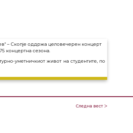
цев“ – Скопје оддржа целовечерен концерт
 75 концертна сезона.
турно-уметничкиот живот на студентите, по
Следна вест ᐳ