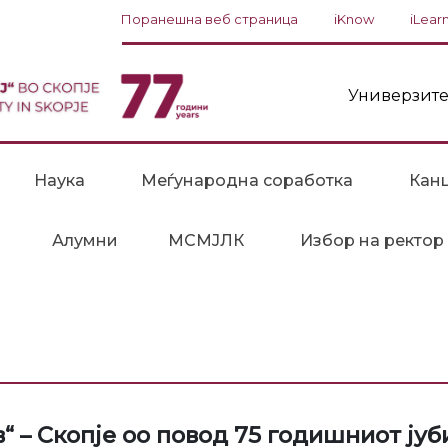
Поранешна веб страница
iKnow
iLear
Универзите
Наука
Меѓународна соработка
Канц
Алумни
МСМЈЛК
Избор на ректор
 – Скопје оо повод 75 годишниот јуб