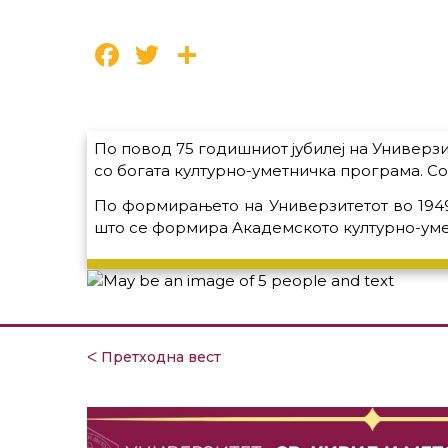
Facebook
Twitter
Share
По повод 75 годишниот јубилеј на Универзи
со богата културно-уметничка програма. Со 
По формирањето на Универзитетот во 1949 
што се формира Академското културно-уме
ᐸ Претходна вест